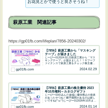
お花見とかで使うと良さそうね！
萩原工業 関連記事
https://gp01fb.com/lifeplan/7856-20240302/
【7856】萩原工業から「マスキング
テープ」が届きました
じーぴー012024.02.22萩原工業から「マス
キングテープ」が届きました！！ヤフーフ
ァイナンスで萩原工業をチェック株主優
待 取得条件 おさらい岡山県の特産品や
2024.02.29
gp01fb.com
自社製品等を盛り込んだオリジナルカタロ
グ優待獲得株数優待内容名保有期間3年未
満...
【7856】萩原工業の株主優待 2023
年10月権利～カタログギフト
じーぴー03仕込んだ途端に優待廃止の発表
があったやつね！猶予期間があるのは嬉し
いですね(*´ω`*)じーぴー012026年10月まで
は大丈夫( ･ิω･ิ)）３回貰えれば悔しくない
2024.01.14
gp01fb.com
です(´・ω・｀) 今回は萩原工業の株主優待