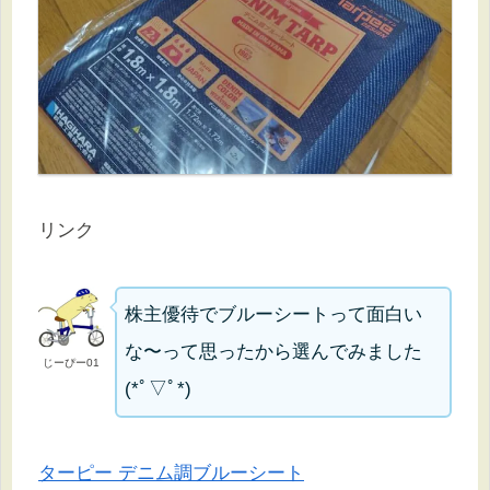
リンク
株主優待でブルーシートって面白い
な〜って思ったから選んでみました
じーぴー01
(*ﾟ▽ﾟ*)
ターピー デニム調ブルーシート