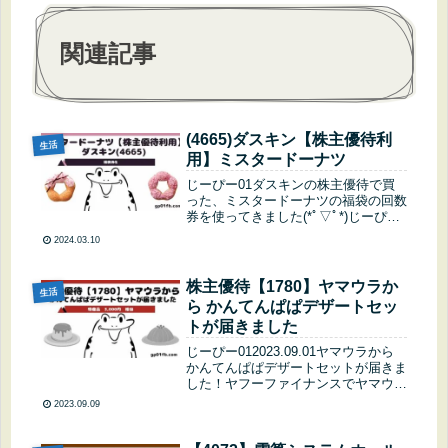
関連記事
(4665)ダスキン【株主優待利
生活
用】ミスタードーナツ
じーぴー01ダスキンの株主優待で買
った、ミスタードーナツの福袋の回数
券を使ってきました(*ﾟ▽ﾟ*)じーぴー
03今回は８個交換しました^ ^残りは
2024.03.10
あと4個…じーぴー01春の限定品は楽
しみです(*´ω`*)じーぴー03桜もちっと
ドーナツ つぼ...
株主優待【1780】ヤマウラか
生活
ら かんてんぱぱデザートセッ
トが届きました
じーぴー012023.09.01ヤマウラから
かんてんぱぱデザートセットが届きま
した！ヤフーファイナンスでヤマウラ
をチェックじーぴー01ヤマウラの株
2023.09.09
主優待は長野県の特産品3,000円相当
が貰えます！毎年1つはかんてんぱぱ
デザートセットを貰っ...