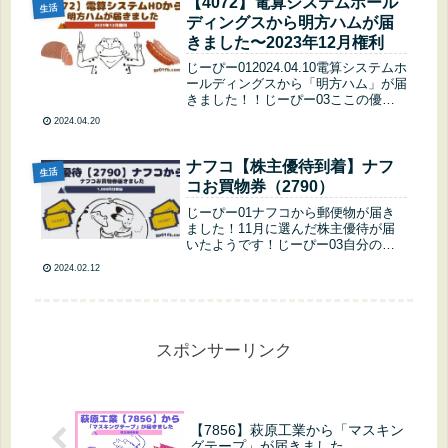
【4072】電算システムホール
生活
ディングスから明方ハムが届
きました〜2023年12月権利
じーぴー012024.04.10電算システムホ
ールディングスから「明方ハム」が届
きました！！じーぴー03ここの優待
は地元特産品をカタログで選んで貰え
2024.04.20
るから選ぶのも楽しいですね(*´ω｀*)
(function(b,c,f,g,a,d,e){b...
ナフコ【株主優待到着】ナフ
生活
コお買物券（2790）
じーぴー01ナフコから郵便物が届き
ました！11月に選んだ株主優待が届
いたようです！じーぴー03自分の株
主優待みたいに言ってるけど私の名義
2024.02.12
なんだけど(・へ・)じーぴー01はホー
ムセンター好きだから好きに使っても
良いけど、私のだから( ･ิω･...
スポンサーリンク
【7856】萩原工業から「マスキン
グテープ」が届きました