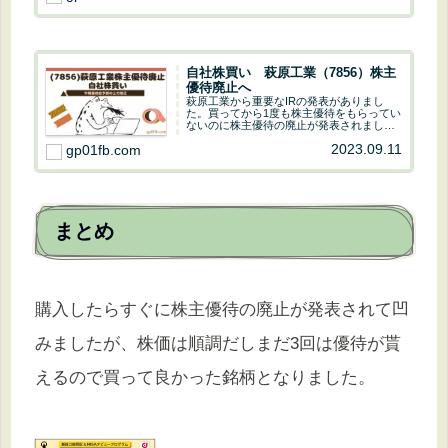
について解説して...
自社株買い 萩原工業（7856）株主
優待廃止へ
萩原工業から重要なIRの発表がありまし
た。買ってから1度も株主優待をもらってい
ないのに株主優待の廃止が発表されました
(´・ω・｀)どうぞ最後までご覧ください。
2023.09.11
gp01fb.com
萩原工業 株主優待廃止へヤフーファイナ
ンスで萩原工業をチェックじーぴー
012023...
まとめ
購入したらすぐに株主優待の廃止が発表されて凹
みましたが、株価は順調だしまだ3回は優待が貰
えるので買って良かった銘柄となりました。