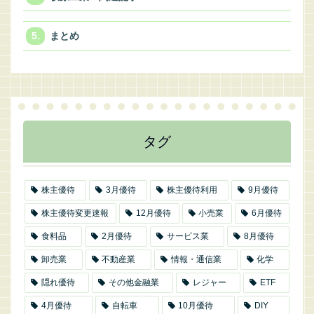
まとめ
タグ
株主優待
3月優待
株主優待利用
9月優待
株主優待変更速報
12月優待
小売業
6月優待
食料品
2月優待
サービス業
8月優待
卸売業
不動産業
情報・通信業
化学
隠れ優待
その他金融業
レジャー
ETF
4月優待
自転車
10月優待
DIY