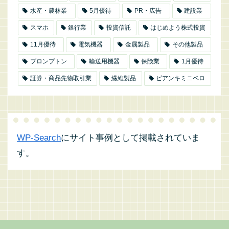
水産・農林業
5月優待
PR・広告
建設業
スマホ
銀行業
投資信託
はじめよう株式投資
11月優待
電気機器
金属製品
その他製品
ブロンプトン
輸送用機器
保険業
1月優待
証券・商品先物取引業
繊維製品
ビアンキミニベロ
WP-Search
にサイト事例として掲載されていま
す。