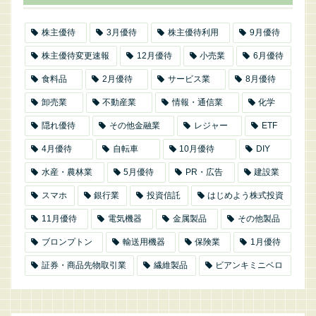
株主優待
3月優待
株主優待利用
9月優待
株主優待変更速報
12月優待
小売業
6月優待
食料品
2月優待
サービス業
8月優待
卸売業
不動産業
情報・通信業
化学
隠れ優待
その他金融業
レジャー
ETF
4月優待
自転車
10月優待
DIY
水産・農林業
5月優待
PR・広告
建設業
スマホ
銀行業
投資信託
はじめよう株式投資
11月優待
電気機器
金属製品
その他製品
ブロンプトン
輸送用機器
保険業
1月優待
証券・商品先物取引業
繊維製品
ビアンキミニベロ