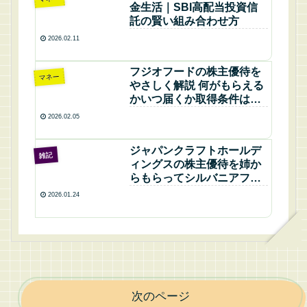
金生活｜SBI高配当投資信
託の賢い組み合わせ方
2026.02.11
フジオフードの株主優待を
マネー
やさしく解説 何がもらえる
かいつ届くか取得条件は何
かを整理して不振が続く業
2026.02.05
績も冷静にチェックする完
全ガイド
ジャパンクラフトホールデ
雑記
ィングスの株主優待を姉か
らもらってシルバニアファ
ミリーくじで金賞が当たっ
2026.01.24
た日記と優待の魅力
次のページ