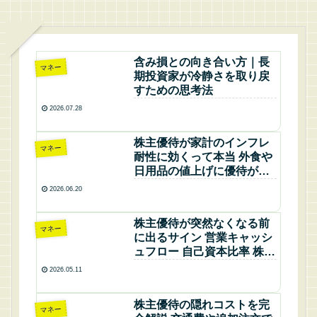
含み損との向き合い方｜長
マネー
期投資家が冷静さを取り戻
すための思考法
2026.07.28
株主優待が家計のインフレ
マネー
耐性に効くって本当 外食や
日用品の値上げに優待がど
こまで戦えるか家族構成別
2026.06.20
にゆるく検証してみた話
株主優待が突然なくなる前
マネー
に出るサイン 営業キャッシ
ュフロー 自己資本比率 株主
数で読む危険企業
2026.05.11
株主優待の隠れコストを完
マネー