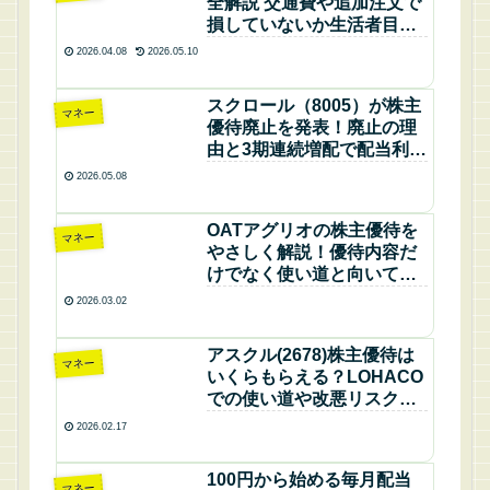
全解説 交通費や追加注文で
損していないか生活者目線
でリアルに検証
2026.04.08
2026.05.10
スクロール（8005）が株主
マネー
優待廃止を発表！廃止の理
由と3期連続増配で配当利回
り7.8％に上昇した全真相を
2026.05.08
わかりやすく解説
OATアグリオの株主優待を
マネー
やさしく解説！優待内容だ
けでなく使い道と向いてい
る人までちょっと違う視点
2026.03.02
で紹介します
アスクル(2678)株主優待は
マネー
いくらもらえる？LOHACO
での使い道や改悪リスク・
利回りを徹底解説
2026.02.17
100円から始める毎月配当
マネー