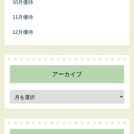
10月優待
11月優待
12月優待
アーカイブ