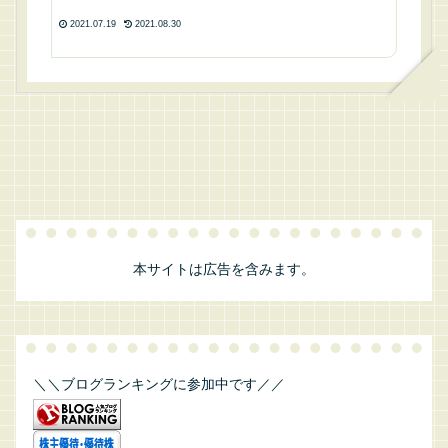
2021.07.19
2021.08.30
本サイトは広告を含みます。
＼＼ブログランキングに参加中です／／