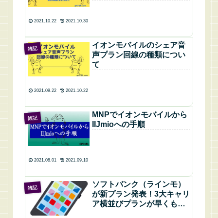
2021.10.22
2021.10.30
イオンモバイルのシェア音
雑記
声プラン回線の種類につい
て
2021.09.22
2021.10.22
MNPでイオンモバイルから
雑記
IIJmioへの手順
2021.08.01
2021.09.10
ソフトバンク（ラインモ）
雑記
が新プラン発表！3大キャリ
ア横並びプランが早くも崩
壊！３GB月額990円