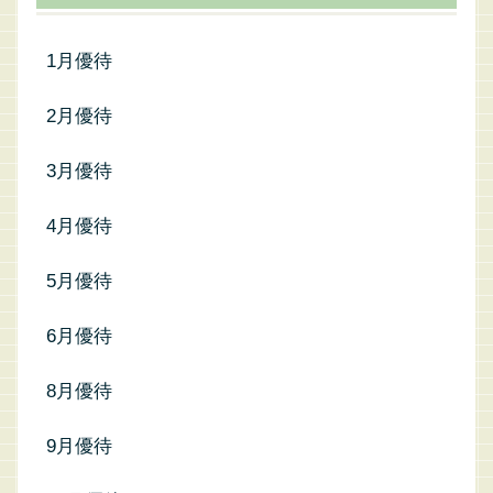
1月優待
2月優待
3月優待
4月優待
5月優待
6月優待
8月優待
9月優待