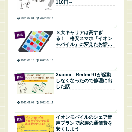
110円～
2021.09.01
2022.08.14
３大キャリアは高すぎ
雑記
る！ 格安スマホ「イオン
モバイル」に変えたお話！
また今は乗り換え時期なの
か？
2021.06.15
2022.04.13
Xiaomi Redmi 9Tが起動
雑記
しなくなったので修理に出
した話
2022.01.08
2022.01.11
イオンモバイルのシェア音
雑記
声プランで家族の通信費を
安くしよう