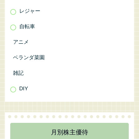
レジャー
自転車
アニメ
ベランダ菜園
雑記
DIY
月別株主優待