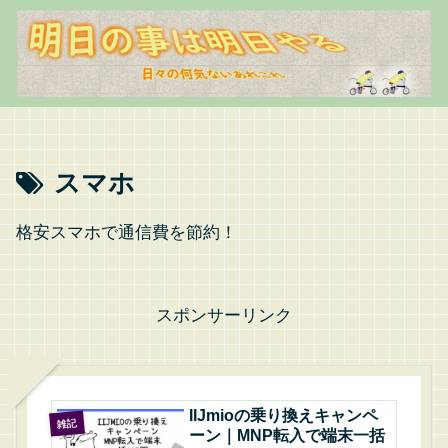
スマホ
格安スマホで通信費を節約！
スポンサーリンク
IIJmioの乗り換えキャンペ
雑記
ーン｜MNP転入で端末一括