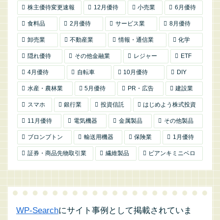
株主優待変更速報
12月優待
小売業
6月優待
食料品
2月優待
サービス業
8月優待
卸売業
不動産業
情報・通信業
化学
隠れ優待
その他金融業
レジャー
ETF
4月優待
自転車
10月優待
DIY
水産・農林業
5月優待
PR・広告
建設業
スマホ
銀行業
投資信託
はじめよう株式投資
11月優待
電気機器
金属製品
その他製品
ブロンプトン
輸送用機器
保険業
1月優待
証券・商品先物取引業
繊維製品
ビアンキミニベロ
WP-Search
にサイト事例として掲載されていま