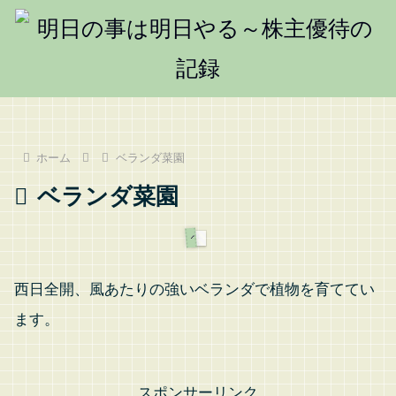
ホーム
ベランダ菜園
ベランダ菜園
ベランダ菜園
西日全開、風あたりの強いベランダで植物を育ててい
ます。
スポンサーリンク