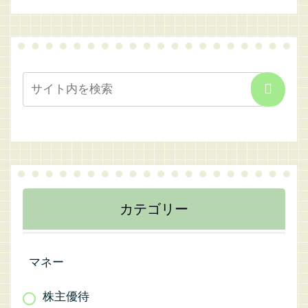
カテゴリー
マネー
株主優待