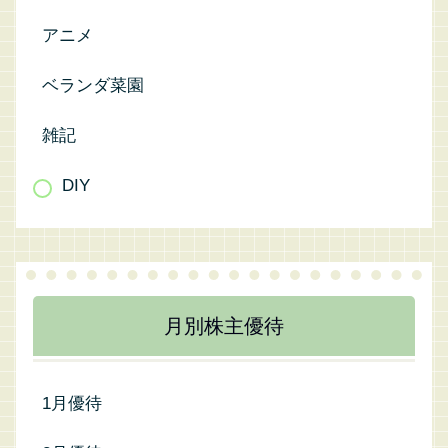
アニメ
ベランダ菜園
雑記
DIY
月別株主優待
1月優待