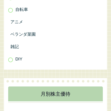
自転車
アニメ
ベランダ菜園
雑記
DIY
月別株主優待