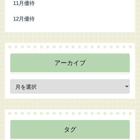
11月優待
12月優待
アーカイブ
タグ