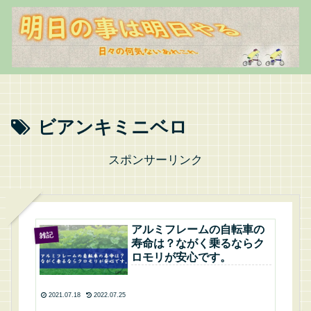
ビアンキミニベロ
スポンサーリンク
アルミフレームの自転車の
雑記
寿命は？ながく乗るならク
ロモリが安心です。
2021.07.18
2022.07.25