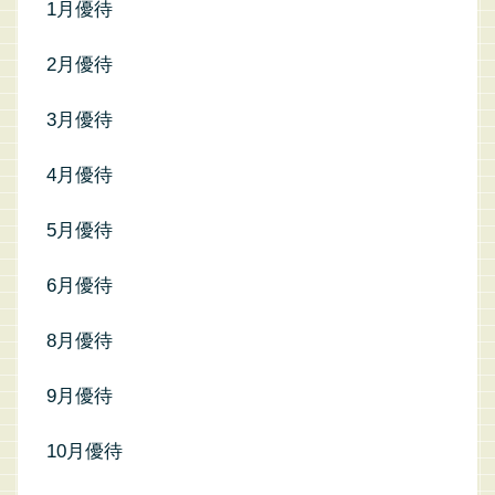
1月優待
2月優待
3月優待
4月優待
5月優待
6月優待
8月優待
9月優待
10月優待