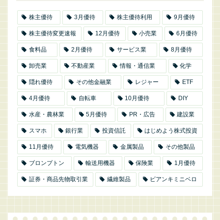
株主優待
3月優待
株主優待利用
9月優待
株主優待変更速報
12月優待
小売業
6月優待
食料品
2月優待
サービス業
8月優待
卸売業
不動産業
情報・通信業
化学
隠れ優待
その他金融業
レジャー
ETF
4月優待
自転車
10月優待
DIY
水産・農林業
5月優待
PR・広告
建設業
スマホ
銀行業
投資信託
はじめよう株式投資
11月優待
電気機器
金属製品
その他製品
ブロンプトン
輸送用機器
保険業
1月優待
証券・商品先物取引業
繊維製品
ビアンキミニベロ