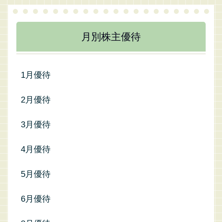
月別株主優待
1月優待
2月優待
3月優待
4月優待
5月優待
6月優待