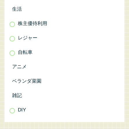
生活
株主優待利用
レジャー
自転車
アニメ
ベランダ菜園
雑記
DIY