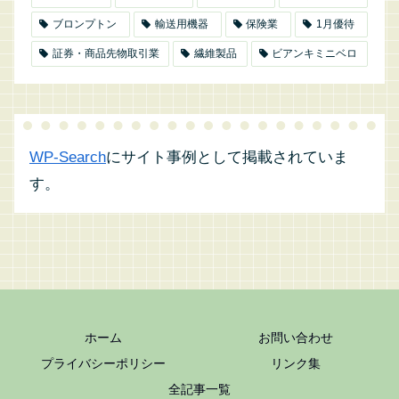
ブロンプトン
輸送用機器
保険業
1月優待
証券・商品先物取引業
繊維製品
ビアンキミニベロ
WP-Search
にサイト事例として掲載されていま
す。
ホーム
お問い合わせ
プライバシーポリシー
リンク集
全記事一覧