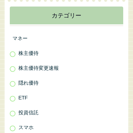
カテゴリー
マネー
株主優待
株主優待変更速報
隠れ優待
ETF
投資信託
スマホ