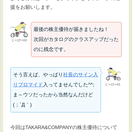
援をお願いします。
最後の株主優待が届きましたね！
次回がカタログのクラスアップだった
じーぴー03
のに残念です。
そう言えば、やっぱり
社長のサイン入
りブロマイド
入ってませんでした^^;
じーぴー01
ま～ウソだったから当然なんだけど
(；´Д｀)
今回はTAKARA&COMPANYの株主優待について