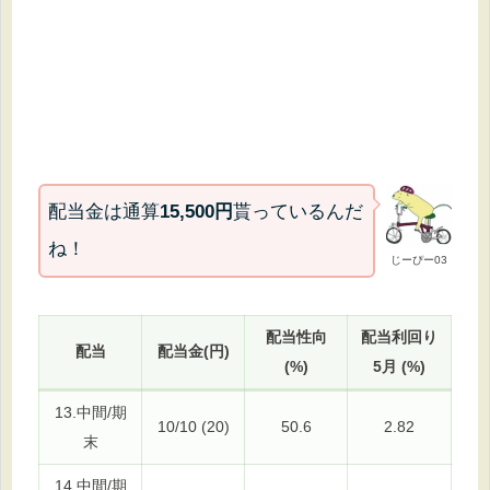
配当金は通算
15,500円
貰っているんだ
ね！
じーぴー03
配当性向
配当利回り
配当
配当金(円)
(%)
5月 (%)
13.中間/期
10/10 (20)
50.6
2.82
末
14.中間/期