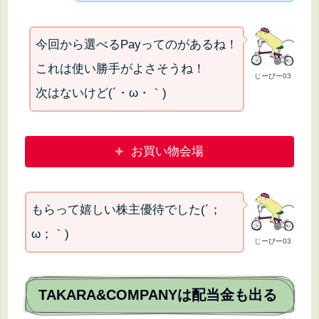
今回から選べるPayってのがあるね！
これは使い勝手がよさそうね！
じーぴー03
次はないけど(´・ω・｀)
お買い物会場
もらって嬉しい株主優待でした(´；
ω；｀)
じーぴー03
TAKARA&COMPANYは配当金も出る