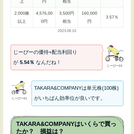
上
円
相当
2,000株
4,576,00
3,500円
160,000
3.57％
以上
0円
相当
円
2023.08.10
じーぴーの優待+配当利回り
が
5.54％
なんだね！
じーぴー03
TAKARA&COMPANYは単元株(100株)
がいちばん効率位が良いです。
じーぴー01
TAKARA&COMPANYはいくらで買っ
たか？ 損益は？