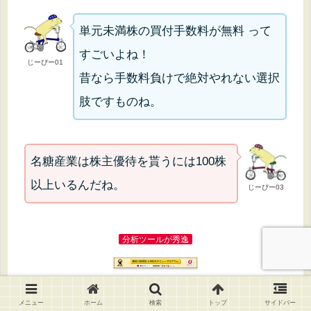
単元未満株の買付手数料が無料 って
すごいよね！
じーぴー01
昔なら手数料負けで絶対やれない選択
肢ですものね。
名糖産業は株主優待を貰うには100株
以上いるんだね。
じーぴー03
分析ツールが秀逸
メニュー
ホーム
検索
トップ
サイドバー