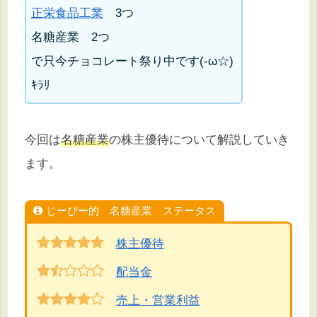
正栄食品工業
3つ
名糖産業 2つ
で只今チョコレート祭り中です(-ω☆)
ｷﾗﾘ
今回は
名糖産業
の株主優待について解説していき
ます。
じーぴー的 名糖産業 ステータス
株主優待
配当金
売上・営業利益