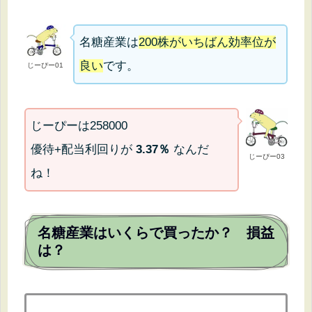
名糖産業は
200株がいちばん効率位が
良い
です。
じーぴー01
じーぴーは258000
優待+配当利回りが
3.37％
なんだ
じーぴー03
ね！
名糖産業はいくらで買ったか？ 損益
は？