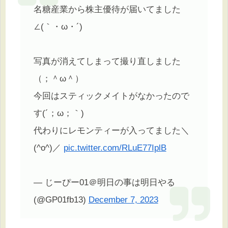
名糖産業から株主優待が届いてました
∠(｀・ω・´)
写真が消えてしまって撮り直しました
（；＾ω＾）
今回はスティックメイトがなかったので
す(´；ω；｀)
代わりにレモンティーが入ってました＼
(^o^)／
pic.twitter.com/RLuE77IplB
— じーぴー01＠明日の事は明日やる
(@GP01fb13)
December 7, 2023