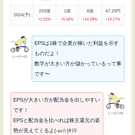
233億
1億
8億
47.29円
2024(予)
+2.52%
+5.26%
+14.29%
+14.17%
EPSは1株で企業が稼いだ利益を示す
ものだよ！
じーぴー01
数字が大きい方が儲かっているって事
です〜
EPSが大きい方が配当金を出しやすい
です！
じーぴー03
EPSと配当金を比べれば株主還元の姿
勢が見えてくるよ(-ω☆)ｷﾗﾘ