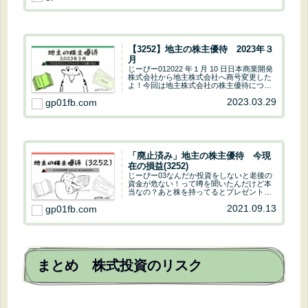
ルメカード おすすめ度地主株式会社 公...
【3252】地主の株主優待 2023年３
月
じーぴー012022 年１月 10 日日本商業開発
株式会社から地主株式会社へ商号変更した
よ！今回は地主株式会社の株主優待につい
て詳しく解説していきます。じーぴー的
2023.03.29
gp01fb.com
地主 ステータス 株主優待 配当金 売
上・営業利益 おすすめ度じーぴー012...
「廃止済み」地主の株主優待 今現
在の損益(3252)
じーぴー03なんだか投資をしないと老後の
資金が危ない！って噂を聞いたんだけど本
当なの？あと株を持ってるとプレゼントが
もらえるって聞いたけどそれも本当なの？
2021.09.13
gp01fb.com
じーぴー01あまり噂に踊らされてはいけな
いけど投資をするのは悪くないよ。株を持
っている...
まとめ 株式投資のリスク