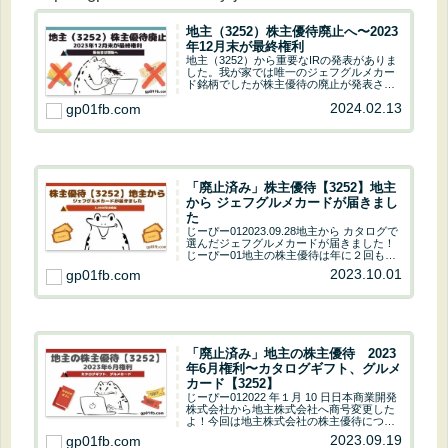
地主（3252）株主優待廃止へ〜2023
年12月末が最終権利
地主（3252）から重要なIRの発表がありま
した。我が家では唯一のジェフグルメカー
ド銘柄でしたが株主優待の廃止が発表され
ました(´・ω・｀)どうぞ最後までご覧くだ
2024.02.13
gp01fb.com
さい。地主（3252）株主優待廃止へヤフー
ファイナンスで地主をチェックじーぴー...
「廃止済み」株主優待【3252】地主
から ジェフグルメカードが届きまし
た
じーぴー012023.09.28地主から カタログで
選んだジェフグルメカードが届きました！
じーぴー01地主の株主優待は年に２回もら
えます！ヤフーファイナンスで地主をチェ
2023.10.01
gp01fb.com
ックじーぴー01カタログギフトは魅力的だ
けど、ジェフグルメカードを選びま...
「廃止済み」地主の株主優待 2023
年6月権利〜カタログギフト、グルメ
カード【3252】
じーぴー012022 年１月 10 日日本商業開発
株式会社から地主株式会社へ商号変更した
よ！今回は地主株式会社の株主優待につい
て解説していきます。じーぴー的 地主
2023.09.19
gp01fb.com
ステータス 配当金 株主優待 ジェフグ