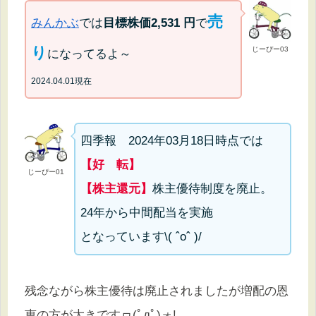
売
みんかぶ
では
目標株価
2,531
円
で
り
じーぴー03
になってるよ～
2024.04.01現在
四季報 2024年03月18日時点では
【好 転】
じーぴー01
【株主還元】
株主優待制度を廃止。
24年から中間配当を実施
となっています\( ˆoˆ )/
残念ながら株主優待は廃止されましたが増配の恩
恵の方が大きですヮ(ﾟдﾟ)ォ!