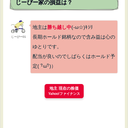
じーぴー家の損益は？
地主は
勝ち越し中
(-ω☆)ｷﾗﾘ
長期ホールド銘柄なので含み益は心の
じーぴー01
ゆとりです。
配当が良いのでしばらくはホールド予
定( ･ิω･ิ)）
地主 現在の株価
Yahoo!ファイナンス