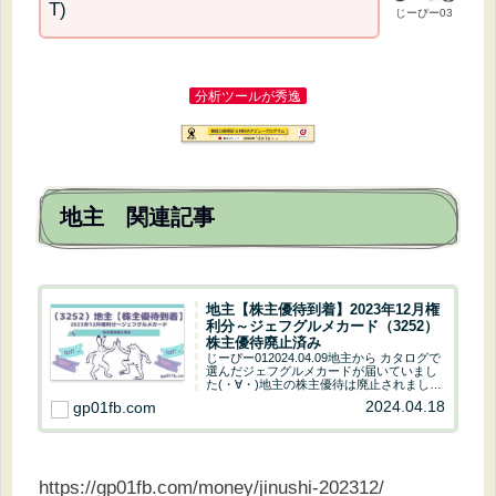
T)
じーぴー03
分析ツールが秀逸
地主 関連記事
地主【株主優待到着】2023年12月権
利分～ジェフグルメカード（3252）
株主優待廃止済み
じーぴー012024.04.09地主から カタログで
選んだジェフグルメカードが届いていまし
た(・∀・)地主の株主優待は廃止されました
じーぴー01地主の株主優待もこれで最後で
2024.04.18
gp01fb.com
す(´・ω・｀)ヤフーファイナンスで地主を
チェックじーぴー01カタロ...
https://gp01fb.com/money/jinushi-202312/