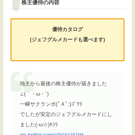
株主優待の内容
優待カタログ
(ジェフグルメカードも選べます)
地主から最後の株主優待が届きました
∠(｀・ω・´)
一瞬サクランボ(ﾟＡﾟ;)ｺﾞｸﾘ
でしたが安定のジェフグルメカードにし
ました(-ω☆)ｷﾗﾘ
pic.twitter.com/e3zVcUA1tH