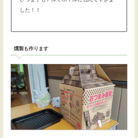
した！！
燻製も作ります