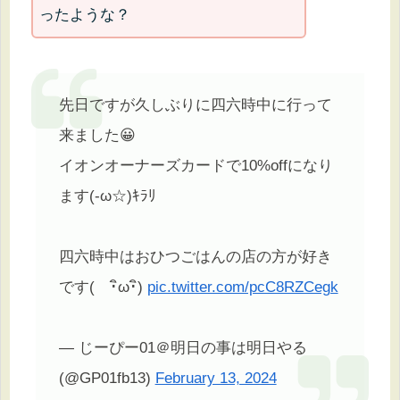
ったような？
先日ですが久しぶりに四六時中に行って
来ました😀
イオンオーナーズカードで10%offになり
ます(-ω☆)ｷﾗﾘ
四六時中はおひつごはんの店の方が好き
です( ･ิω･ิ)
pic.twitter.com/pcC8RZCegk
— じーぴー01＠明日の事は明日やる
(@GP01fb13)
February 13, 2024