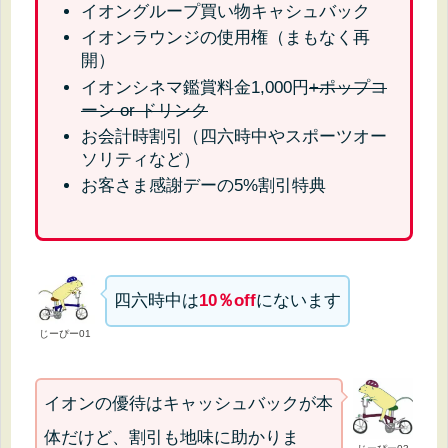
イオングループ買い物キャシュバック
イオンラウンジの使用権（まもなく再
開）
イオンシネマ鑑賞料金1,000円
+ポップコ
ーン or ドリンク
お会計時割引（四六時中やスポーツオー
ソリティなど）
お客さま感謝デーの5%割引特典
四六時中は
10％off
にないます
じーぴー01
イオンの優待はキャッシュバックが本
体だけど、割引も地味に助かりま