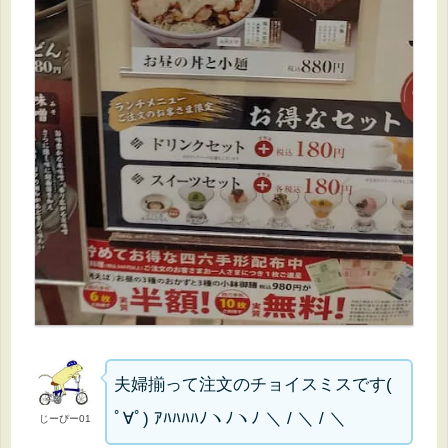
夫婦揃って注文のチョイスミスです(
ﾟ∀ﾟ) ｱﾊﾊﾊﾊﾉヽﾉヽﾉ ＼ / ＼ / ＼
じーぴー01