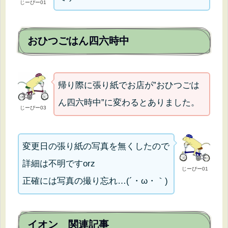
じーぴー01
おひつごはん四六時中
帰り際に張り紙でお店が”おひつごは
ん四六時中”に変わるとありました。
じーぴー03
変更日の張り紙の写真を無くしたので
詳細は不明ですorz
じーぴー01
正確には写真の撮り忘れ…(´・ω・｀)
イオン 関連記事