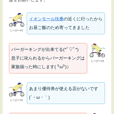
イオンモール扶桑
の近くに行ったから
お昼ご飯のため寄ってきました
じーぴー01
バーガーキングが出来てる(*ﾟ▽ﾟ*)
息子に叱られるからバーガーキングは
じーぴー03
家族揃った時にします( ･ิω･ิ)）
あまり優待券が使える店がないです
(´・ω・｀)
じーぴー01