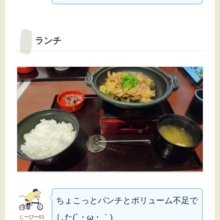
ランチ
ちょこっとパンチとボリューム不足で
した(´・ω・｀)
じーぴー01