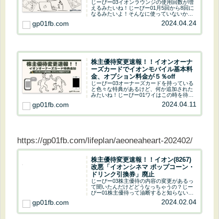
じーぴー03イオンラウンジの使用回数が増
えるみたいね！じーぴー01月5回から8回に
なるみたいよ！そんなに使っていないから
関係なさそうです^^;株主優待予想配当金予
2024.04.24
gp01fb.com
想配当利回りイオンオーナーズカードキャ
ッシュバックなど40円1.2%2024....
株主優待変更速報！！イオンオーナ
ーズカードでイオンモバイル基本料
金、オプション料金が５％off
じーぴー03オーナーズカードを持っている
と色々な特典があるけど、何か追加された
みたいね！じーぴー01ワイはこの時を待っ
ていたのねん(*´ω`*)AEONモバイルの基本
2024.04.11
gp01fb.com
料金、オプション料金が5%offになります(-
ω☆)ｷﾗﾘ2024.04....
https://gp01fb.com/lifeplan/aeoneaheart-202402/
株主優待変更速報！！イオン(8267)
改悪「イオンシネマ ポップコーン・
ドリンク引換券」廃止
じーぴー03株主優待の内容の変更があるっ
て聞いたんだけどどうなっちゃうの？じー
ぴー01株主優待って油断すると知らないう
ちに変更することがあるよ。会社の業績が
2024.02.04
gp01fb.com
良いと改善するし、悪ければ貰えるものが
減っちゃうよ。ひどい時は廃止になっちゃ
う事もあ...