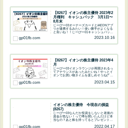
【8267】イオンの株主優待 2023年2
月権利 キャシュバック 3月1日〜
8月末
じーぴー03オーナーズカードとiAEONアプ
リが連携するみたい！使い勝手がよくなる
と良いね！！じーぴー01キャッシュバック
がWAON POINTで貰えるようになります。
2023.10.16
gp01fb.com
個人的にはWelcomeです～(*´ω｀*)今回は
イオンの株主優待につい...
【8267】イオンの株主優待 2023年4
月
じーぴー03イオンラウンジが再開されるっ
てアナウンスがあったみたいね！やっとイ
オンでお買い物タイムを楽しめそうね(*´ω
｀*)じーぴー01再開するけど…以前とはち
2023.04.15
gp01fb.com
ょこっと使い勝手が変わる様ですよ。今回
はイオンの株主優待について解説していき
ま...
イオンの株主優待 今現在の損益
(8267)
じーぴー03なんだか投資をしないと老後の
資金が危ない！って噂を聞いたんだけど本
当なの？あと株を持ってるとプレゼントが
もらえるって聞いたけどそれも本当なの？
2022.04.17
gp01fb.com
じーぴー01あまり噂に踊らされてはいけな