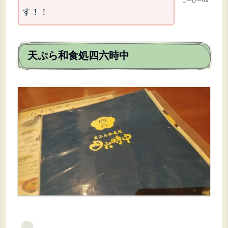
じーぴー03
す！！
天ぷら和食処四六時中