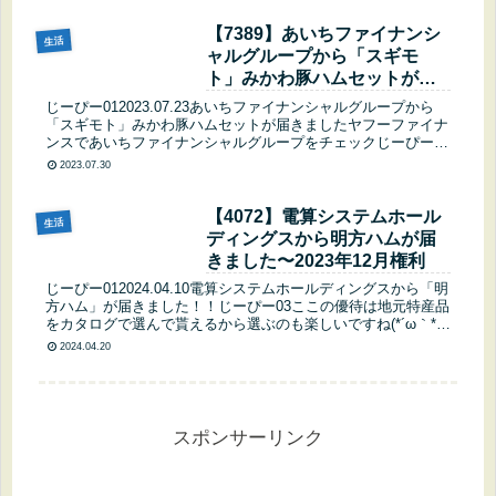
【7389】あいちファイナンシ
生活
ャルグループから「スギモ
ト」みかわ豚ハムセットが届
きました
じーぴー012023.07.23あいちファイナンシャルグループから
「スギモト」みかわ豚ハムセットが届きましたヤフーファイナ
ンスであいちファイナンシャルグループをチェックじーぴー03
子ども達名義で保有だからもう一つ権利があるけど保留中で
2023.07.30
す。じ...
【4072】電算システムホール
生活
ディングスから明方ハムが届
きました〜2023年12月権利
じーぴー012024.04.10電算システムホールディングスから「明
方ハム」が届きました！！じーぴー03ここの優待は地元特産品
をカタログで選んで貰えるから選ぶのも楽しいですね(*´ω｀*)
(function(b,c,f,g,a,d,e){b...
2024.04.20
スポンサーリンク
株主優待変更速報！！ライオン