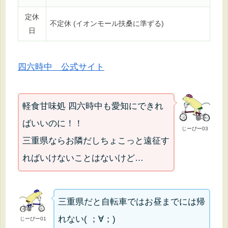
定休
不定休 (イオンモール扶桑に準ずる)
日
四六時中 公式サイト
軽食甘味処 四六時中も愛知にできれ
ばいいのに！！
じーぴー03
三重県ならお隣だしちょこっと遠征す
ればいけないことはないけど…
三重県だと自転車ではお昼までには帰
れない( ；∀；)
じーぴー01