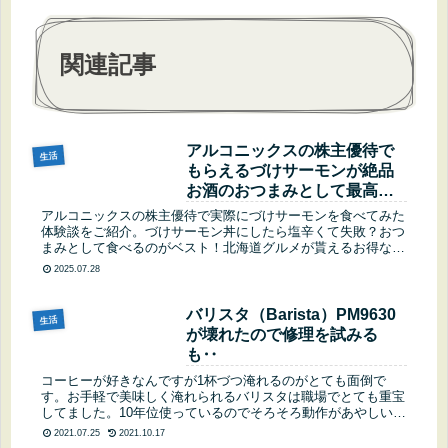
関連記事
アルコニックスの株主優待で
生活
もらえるづけサーモンが絶品
お酒のおつまみとして最高の
活用法と美味しさを徹底解説
アルコニックスの株主優待で実際にづけサーモンを食べてみた
体験談をご紹介。づけサーモン丼にしたら塩辛くて失敗？おつ
まみとして食べるのがベスト！北海道グルメが貰えるお得な株
主優待の魅力とコスパ、美味しい食べ方まで詳しく解説しま
2025.07.28
す。
バリスタ（Barista）PM9630
生活
が壊れたので修理を試みる
も‥
コーヒーが好きなんですが1杯づつ淹れるのがとても面倒で
す。お手軽で美味しく淹れられるバリスタは職場でとても重宝
してました。10年位使っているのでそろそろ動作があやしい…
この記事で分かることバリスタ（Barista）PM9630が動かない
2021.07.25
2021.10.17
原因...