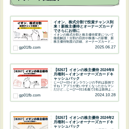
イオン、株式分割で投資チャンス到
来！新株主優待とオーナーズカード
でさらにお得に
イオンの株式分割と株主優待変更について
徹底解説！分割の目的や株価への影響、新
株主優待制度の詳細、オーナーズカードの
活用法まで、投資判断に必要な情報を網
2025.06.27
gp01fb.com
羅。長期投資家必見の記事です。
【8267】イオンの株主優待 2024年8
月権利～イオンオーナーズカードキ
ャッシュバック
じーぴー03イオンラウンジの予約は面倒で
すね！アプリが使いやすくなったからマシ
だけど…じーぴー011名義で2名は面倒よ
ね！家族で利用するときは2名義いるから敷
2024.10.28
gp01fb.com
居がたかくなりました(；・∀・)株主優待予
想配当金予想配当利回りイオンオーナーズ
カ...
【8267】イオンの株主優待 2024年2
月権利～イオンオーナーズカードキ
ャッシュバック