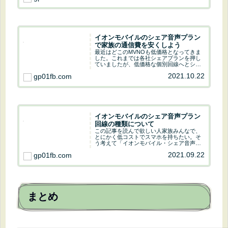
いけど投資をするのは悪くないよ。株を持
っている...
イオンモバイルのシェア音声プラン
で家族の通信費を安くしよう
最近はどこのMVNOも低価格となってきま
した。これまでは各社シェアプランを押し
ていましたが、低価格な個別回線へとシフ
トしつつあります。そんな中、イオンモバ
2021.10.22
gp01fb.com
イルはシェアプランに力を入れている貴重
なMVNOです。今回はイオンモバイルのシ
ェアプラ...
イオンモバイルのシェア音声プラン
回線の種類について
この記事を読んで欲しい人家族みんなで、
とにかく低コストでスマホを持ちたい。そ
う考えて「イオンモバイル・シェア音声プ
ラン」を検討中の方にシェア音声プランの
2021.09.22
gp01fb.com
サービス内容・料金を解説していきます。
まずは、契約回線について！じーぴー03令
和3年10...
まとめ