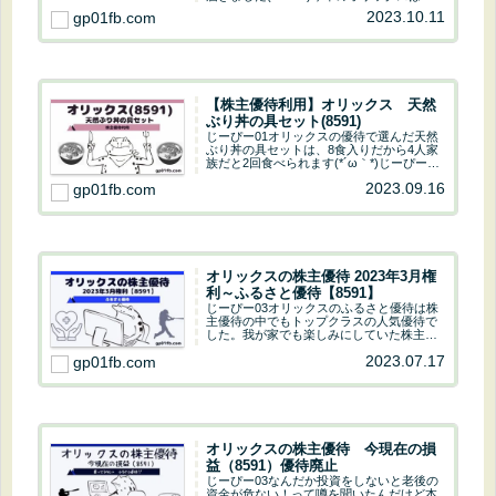
魚づくしです～じーぴー033名義中2つがお
2023.10.11
gp01fb.com
魚なのよね！もう1つはオオサンショウウオ
ヮ(ﾟдﾟ)ォ!じーぴー01息子は...
【株主優待利用】オリックス 天然
ぶり丼の具セット(8591)
じーぴー01オリックスの優待で選んだ天然
ぶり丼の具セットは、8食入りだから4人家
族だと2回食べられます(*´ω｀*)じーぴー03
娘が最近、お刺し身にハマっているから喜
2023.09.16
gp01fb.com
ぶね！じーぴー01息子はまだお刺し身はち
ょこっと苦手みたいよ！オリックス(...
オリックスの株主優待 2023年3月権
利～ふるさと優待【8591】
じーぴー03オリックスのふるさと優待は株
主優待の中でもトップクラスの人気優待で
した。我が家でも楽しみにしていた株主優
待だけに、廃止はとても残念でなりませ
2023.07.17
gp01fb.com
ん。ま～決まってしまった事は仕方が無い
のでキッパリ諦めましょう(ﾟ∀ﾟ)じーぴー01
たし...
オリックスの株主優待 今現在の損
益（8591）優待廃止
じーぴー03なんだか投資をしないと老後の
資金が危ない！って噂を聞いたんだけど本