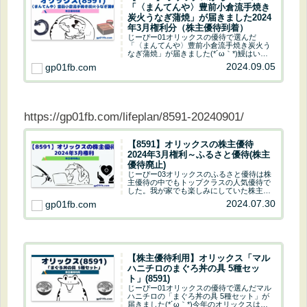
「〈まんてんや〉豊前小倉流手焼き
炭火うなぎ蒲焼」が届きました2024
年3月権利分（株主優待到着）
じーぴー01オリックスの優待で選んだ
「〈まんてんや〉豊前小倉流手焼き炭火う
なぎ蒲焼」が届きました(*´ω｀*)鰻はいく
つか種類があったから悩みました(・∀・)じ
2024.09.05
gp01fb.com
ーぴー03結局、適当に選んだのよね(^_^;)じ
ーぴー01鰻が入っているカタログ...
https://gp01fb.com/lifeplan/8591-20240901/
【8591】オリックスの株主優待
2024年3月権利～ふるさと優待(株主
優待廃止)
じーぴー03オリックスのふるさと優待は株
主優待の中でもトップクラスの人気優待で
した。我が家でも楽しみにしていた株主優
待だけに、廃止はとても残念でなりませ
2024.07.30
gp01fb.com
ん。ま～決まってしまった事は仕方が無い
のでキッパリ諦めて次のお得情報を探す旅
に出ましょう...
【株主優待利用】オリックス「マル
ハニチロのまぐろ丼の具 5種セッ
ト」(8591)
じーぴー01オリックスの優待で選んだマル
ハニチロの「まぐろ丼の具 5種セット」が
届きました(*´ω｀*)今年のオリックスはお