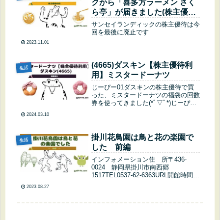
クから「喜多方ラーメン さく
ら亭」が届きました(株主優待
廃止)
サンセイランディックの株主優待は今
回を最後に廃止です
2023.11.01
(4665)ダスキン【株主優待利
生活
用】ミスタードーナツ
じーぴー01ダスキンの株主優待で買
った、ミスタードーナツの福袋の回数
券を使ってきました(*ﾟ▽ﾟ*)じーぴー
03今回は８個交換しました^ ^残りは
2024.03.10
あと4個…じーぴー01春の限定品は楽
しみです(*´ω`*)じーぴー03桜もちっと
ドーナツ つぼ...
掛川花鳥園は鳥と花の楽園で
生活
した 前編
インフォメーション住 所〒436-
0024 静岡県掛川市南西郷
1517TEL0537-62-6363URL開館時間
9：00～16：30 （最終入園16：00）
2023.08.27
入館料一覧休館日第二第四木曜日休園
日（繁忙月を除く。カレンダー参照）
じーぴー01掛...