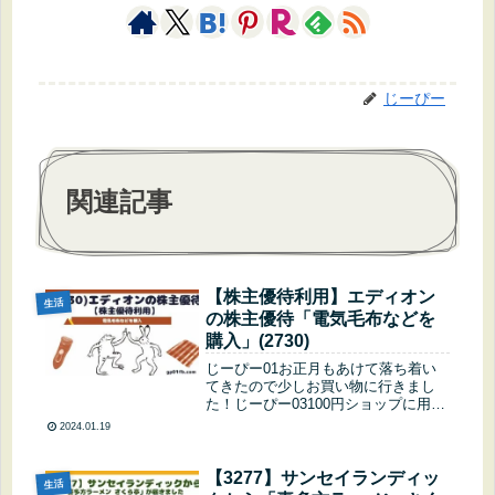
じーぴー
関連記事
【株主優待利用】エディオン
生活
の株主優待「電気毛布などを
購入」(2730)
じーぴー01お正月もあけて落ち着い
てきたので少しお買い物に行きまし
た！じーぴー03100円ショップに用事
があっただけなんだけど…敷地内にエ
2024.01.19
ディオンもあったからじーぴーが寄り
たいとのことです～じーぴー01エデ
ィオンの優待券が残っているし、初
【3277】サンセイランディッ
生活
売...