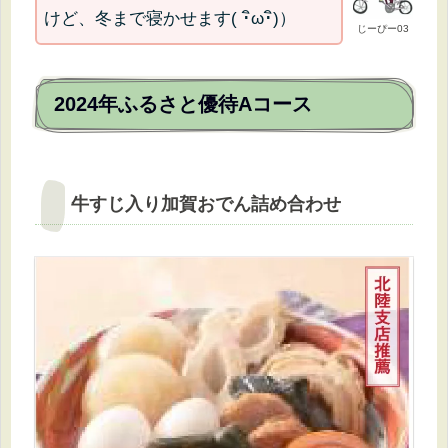
けど、冬まで寝かせます( ･ิω･ิ)）
じーぴー03
2024年ふるさと優待Aコース
牛すじ入り加賀おでん詰め合わせ