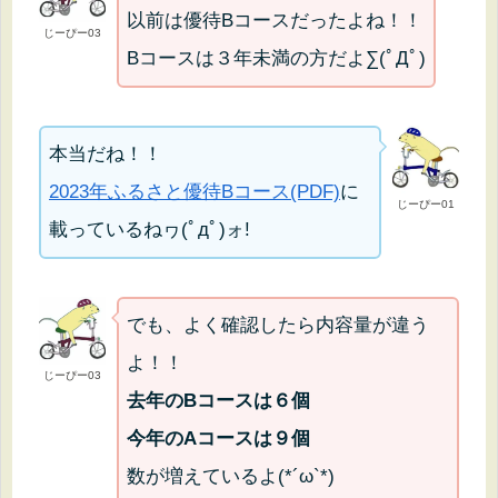
以前は優待Bコースだったよね！！
じーぴー03
Bコースは３年未満の方だよ∑(ﾟДﾟ)
本当だね！！
2023年ふるさと優待Bコース(PDF)
に
じーぴー01
載っているねヮ(ﾟдﾟ)ォ!
でも、よく確認したら内容量が違う
よ！！
じーぴー03
去年のBコースは６個
今年のAコースは９個
数が増えているよ(*´ω`*)