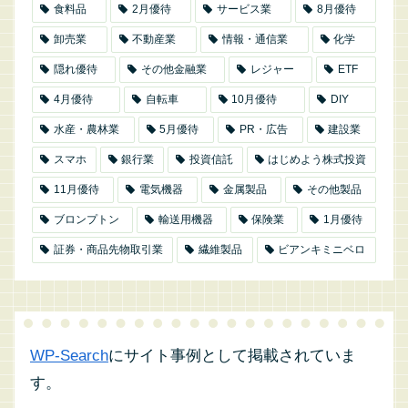
食料品
2月優待
サービス業
8月優待
卸売業
不動産業
情報・通信業
化学
隠れ優待
その他金融業
レジャー
ETF
4月優待
自転車
10月優待
DIY
水産・農林業
5月優待
PR・広告
建設業
スマホ
銀行業
投資信託
はじめよう株式投資
11月優待
電気機器
金属製品
その他製品
ブロンプトン
輸送用機器
保険業
1月優待
証券・商品先物取引業
繊維製品
ビアンキミニベロ
WP-Search
にサイト事例として掲載されていま
す。