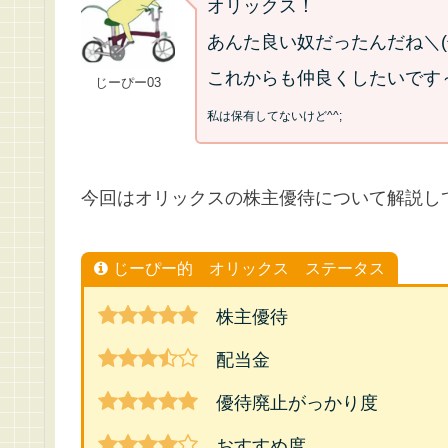
オリックス！
あんた良い奴だったんだね＼(^
これからも仲良くしたいです
じーぴー03
私は保有してないけど^^;
今回はオリックスの株主優待について解説し
じーぴー的 オリックス ステータス
株主優待
配当金
優待廃止がっかり度
おすすめ度