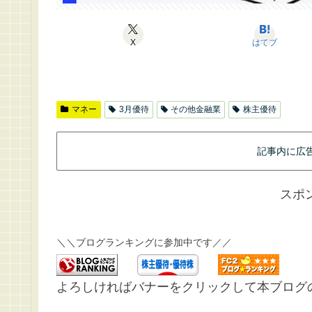
X
はてブ
マネー
3月優待
その他金融業
株主優待
記事内に広
スポ
＼＼ブログランキングに参加中です／／
よろしければバナーをクリックして本ブログ