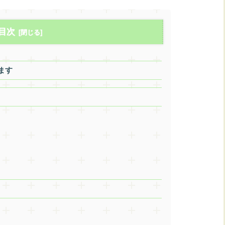
目次
ます