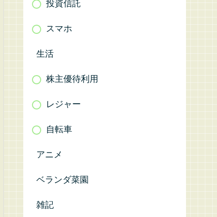
投資信託
スマホ
生活
株主優待利用
レジャー
自転車
アニメ
ベランダ菜園
雑記