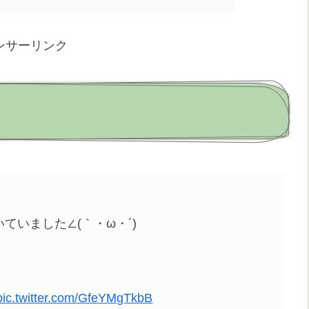
ンサーリンク
いました∠(｀・ω・´)
pic.twitter.com/GfeYMgTkbB