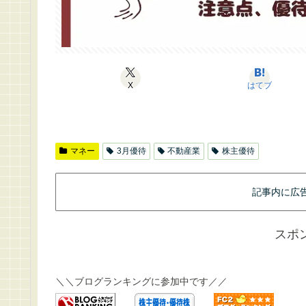
X
はてブ
マネー
3月優待
不動産業
株主優待
記事内に広
スポ
＼＼ブログランキングに参加中です／／