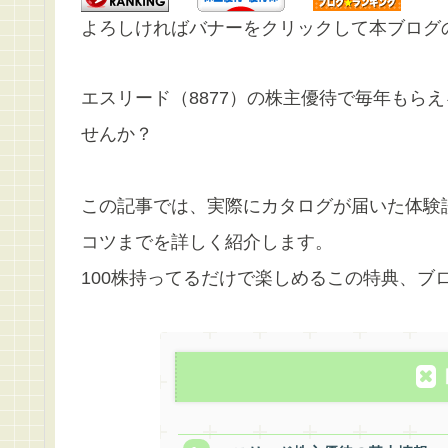
よろしければバナーをクリックして本ブログ
エスリード（8877）の株主優待で毎年もらえ
せんか？
この記事では、実際にカタログが届いた体験
コツまでを詳しく紹介します。
100株持ってるだけで楽しめるこの特典、ブ