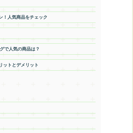
ン！人気商品をチェック
ログで人気の商品は？
リットとデメリット