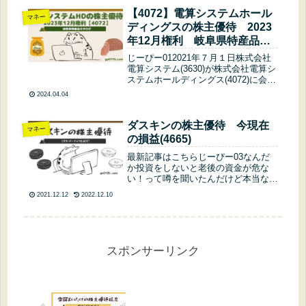
～【4979】OATアグリオの株主優待
家庭園芸用液体肥料ジャス...
【4072】電算システムホール
マネー
ディングスの株主優待 2023
年12月権利 岐阜県特産品カ
タログ
じーぴー012021年７月１日株式会社
電算システム(3630)が株式会社電算シ
ステムホールディングス(4072)に会社
が変わりました。3630が上場廃止で
2024.04.04
4072新規上場です！今回は電算シス
テムの株主優待について詳しく解説し
ていきます。株主...
ダスキンの株主優待 今現在
マネー
の損益(4665)
最新記事はこちらじーぴー03なんだ
か投資をしないと老後の資金が危な
い！って噂を聞いたんだけど本当な
の？あと株を持ってるとプレゼントが
2021.12.12
2022.12.10
もらえるって聞いたけどそれも本当な
の？じーぴー01あまり噂に踊らされ
てはいけないけど投資をするのは悪く
ないよ...
スポンサーリンク