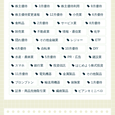
株主優待
3月優待
株主優待利用
9月優待
株主優待変更速報
12月優待
小売業
6月優待
食料品
2月優待
サービス業
8月優待
卸売業
不動産業
情報・通信業
化学
隠れ優待
その他金融業
レジャー
ETF
4月優待
自転車
10月優待
DIY
水産・農林業
5月優待
PR・広告
建設業
スマホ
銀行業
投資信託
はじめよう株式投資
11月優待
電気機器
金属製品
その他製品
ブロンプトン
輸送用機器
保険業
1月優待
証券・商品先物取引業
繊維製品
ビアンキミニベロ