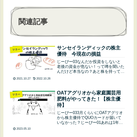
関連記事
サンセイランディックの株主
マネー
優待 今現在の損益
じーぴー03なんだか投資をしないと
老後の資金が危ない！って噂を聞いた
んだけど本当なの？あと株を持ってる
とプレゼントがもらえるって聞いたけ
2021.10.27
2022.10.26
どそれも本当なの？じーぴー01あま
り噂に踊らされてはいけないけど投資
をするのは悪くないよ。株を持ってい
OATアグリオから家庭園芸用
マネー
る...
肥料がやってきた！【株主優
待】
じーぴー033月くらいにOATアグリオ
から株主優待でQUOカードが届いて
いなかった？じーぴー01あれは1年以
上の保有者にもらえる分だよ。今回の
2023.05.10
は100株以上保有ならもらえる分です