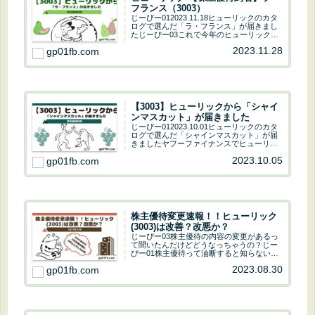
フランス（3003）
じーぴー012023.11.18ヒューリックのカタ
ログで選んだ「ラ・フランス」が届きまし
たじーぴー03これで今年のヒューリックか
らの株主優待は全て到着ね！さくらんぼ、
2023.11.28
gp01fb.com
シャインマスカットと果物づくしにしまし
た(・∀・)ヤフーファイナンスでヒュ...
【3003】ヒューリックから「シャイ
ンマスカット」が届きました
じーぴー012023.10.01ヒューリックのカタ
ログで選んだ「シャインマスカット」が届
きましたヤフーファイナンスでヒューリッ
クをチェック株主優待 取得条件 おさら
2023.10.05
gp01fb.com
い 優待内容名 保有株式数3,000円相当のグ
ルメカタログギフト300株以上...
株主優待変更速報！！ヒューリック
(3003)は改善？改悪か？
じーぴー03株主優待の内容の変更があるっ
て聞いたんだけどどうなっちゃうの？じー
ぴー01株主優待って油断すると知らないう
ちに変更することがあるよ。会社の業績が
2023.08.30
gp01fb.com
良いと改善するし、悪ければ貰えるものが
減っちゃうよ。ひどい時は廃止になっちゃ
う事もあ...