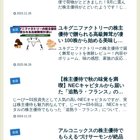
便で荷物がとどきました！9月に選ん
だ株主優待がとどいたようです！じー
ぴー03お肉と魚を選んだけど、お魚
2023.11.26
セットが届いたみたいです(*´ω｀*)じ
ーぴー01これで今回のフジオフード
Ｇ本社の優待はすべて届きまし...
ユキグニファクトリーの株主
生活
優待で贈られる高級舞茸が凄
い 100株から始める美味しく
てお得な投資のススメ
ユキグニファクトリーの株主優待で届
く舞茸セットを体験レビュー！内容や
ボリューム、味の感想、家族の反応、
オススメポイントまで分かるようにや
2025.06.29
さしく解説します。初めての株主優待
デビューにも最適！
【株主優待で秋の味覚を満
生活
喫】NECキャピタルから届い
た「追熟ラ・フランス」の食
べ頃や保存方法をご紹介！
じーぴー01投資先として人気の高いNECキャピタルですが、実
は株主優待も魅力的なんです。じーぴー03今回は、NECキャピ
タルの株主優待でもらった「追熟ラ・フランス」について、そ
の魅力や美味しく食べるためのポイントをご紹介します。NEC
2024.11.15
キャピ...
アルコニックスの株主優待で
生活
もらえるづけサーモンが絶品