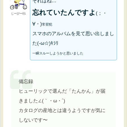
それはね…
忘れていたんですよ
(；・
じーぴー01
∀・)
常習犯
スマホのアルバムを見て思い出しまし
た(-ω☆)ｷﾗﾘ
一瞬スルーしようかと思いました
備忘録
ヒューリックで選んだ「たんかん」が届
きました∠(｀・ω・´)
カタログの産地とは違うようですが気に
しないです〜