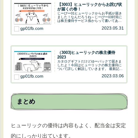
【3003】ヒューリックからお詫び状
が届くの巻！
じーぴー01ヒューリックからお手紙が届き
ました！なんだろうね～じーぴー03封筒に
は株主優待サービス係からって書いてある
よ～心当たりはアレですね( ･ิω･ิ)数量限
2023.05.31
gp01fb.com
定商品が完売じーぴー01注文していた「山
形県産さくらんぼ（佐藤錦） 秀Lサイ...
（3003)ヒューリックの株主優待
2023
カタログギフトだけどゆーパックで届きま
したよ！今回はヒューリックの株主優待に
ついて詳しく解説していきます。 最新記事
はこちらからじーぴー的 ヒューリック
2023.03.06
gp01fb.com
ステータス 株主優待 配当金 売上・営
業利益 おすすめ度じーぴー03立派なカタ
ログがき...
まとめ
ヒューリックの優待は内容もよく、配当金は安定
的にしっかり出ています。