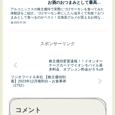
お酒のおつまみとして最高の
活用法と美味しさを徹底解説
アルコニックスの株主優待で実際にづけサーモンを食べてみた
体験談をご紹介。づけサーモン丼にしたら塩辛くて失敗？おつ
まみとして食べるのがベスト！北海道グルメが貰えるお得な株
主優待の魅力とコスパ、美味しい食べ方まで詳しく解説しま
2025.07.28
す。
スポンサーリンク
株主優待変更速報！！イオンオー
ナーズカードでイオンモバイル基
本料金、オプション料金が５％off
フジオフードＧ本社 【株主優待到
着】2023年12月権利分～お食事券
（2752）
コメント