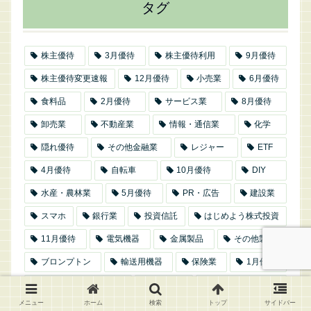
タグ
株主優待
3月優待
株主優待利用
9月優待
株主優待変更速報
12月優待
小売業
6月優待
食料品
2月優待
サービス業
8月優待
卸売業
不動産業
情報・通信業
化学
隠れ優待
その他金融業
レジャー
ETF
4月優待
自転車
10月優待
DIY
水産・農林業
5月優待
PR・広告
建設業
スマホ
銀行業
投資信託
はじめよう株式投資
11月優待
電気機器
金属製品
その他製品
ブロンプトン
輸送用機器
保険業
1月優待
証券・商品先物取引業
繊維製品
ビアンキミニベロ
メニュー
ホーム
検索
トップ
サイドバー