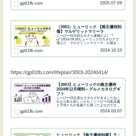
優待ならではのワクワク感や家族の会話で
2025.07.09
gp01fb.com
楽しい思い出になりました。実際の様子や
感想、来年への期待まで、やさしく解説し
ます。
（3003）ヒューリック 【株主優待到
着】マルゲリットマリーラ
じーぴー01今回も今さら速報だよ( ･ิ
ω･ิ)2024.09.26ヒューリックのカタログで
選んだ「マルゲリットマリーラ」が届きま
した(^O^)じーぴー03「マルゲリットマリー
2024.10.23
gp01fb.com
ラ」凄く美味しかったですね(・∀・)しか
し、なんで今さらブログ記...
https://gp01fb.com/lifeplan/3003-20240414/
【3003】ヒューリックの株主優待
2024年12月権利～グルメカタログギ
フト
じーぴー03立派なカタログがきましたねこ
れなら私も欲しいかも！じーぴー01私名義
と子供たちの名義でも買ったよなのでカタ
ログは3つ貰えたよ3年保有すれば倍に増え
2024.03.07
gp01fb.com
るのだ〜株主優待予想配当金予想配当利回
りグルメカタログギフト52円3.43%202...
ヒューリック 【株主優待到着】ラ・