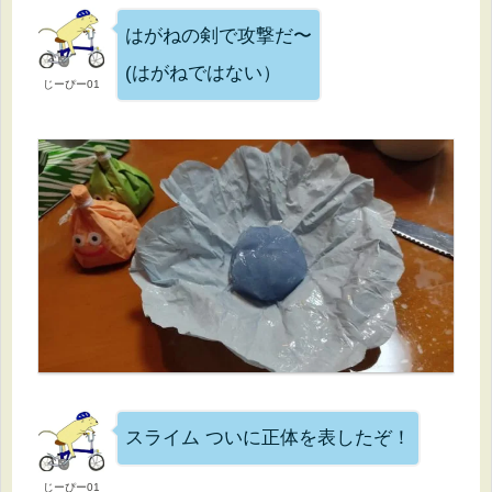
はがねの剣で攻撃だ〜
(はがねではない）
じーぴー01
スライム ついに正体を表したぞ！
じーぴー01