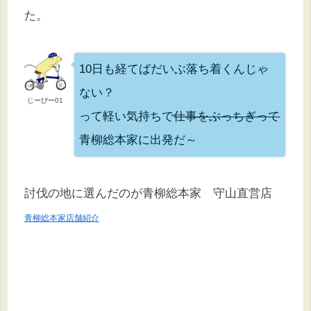
た。
10日も経てばだいぶ落ち着くんじゃ
ない？
じーぴー01
って軽い気持ちで
仕事をぶっちぎって
青柳総本家に出発だ～
討伐の地に選んだのが青柳総本家 守山直営店
青柳総本家店舗紹介