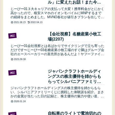
ル」に変えたお話！また今は
乗り換え時期なのか？
じーぴー01３大キャリアの支払って大変！携帯料金がとにかく
高かったので、格安スマホのイオンモバイルにMNPするまで
の経緯をまとめました。MVNO各社が値引きプランを出してき
ました。乗り換えるかどうかも考察してみます。この記事では
2021.06.15
2022.04.13
ガラケーと２...
【会社視察】名糖産業小牧工
雑記
場(2207)
じーぴー01会社視察とは名ばかりでサイクリングで立ち寄った
だけです〜じーぴー03名糖産業小牧工場のすぐ隣はグループ会
社のエースベーカリーの直売所があるんだよ！ヤフーファイナ
ンスで名糖産業をチェックじーぴー01名糖産業は年2回の株主
2023.09.08
優待が貰え...
ジャパンクラフトホールディ
雑記
ングスの株主優待を姉からも
らってシルバニアファミリー
くじで金賞が当たった日記と
ジャパンクラフトホールディングスの株主優待を姉からもら
優待の魅力
い、シルバニアファミリーくじに挑戦した体験談を紹介。まさ
かの金賞が当たった日の記録と、株主優待の魅力や使い道、ど
んな人におすすめかを分かりやすく解説します。
2026.01.24
自転車のライトで電池切れの
雑記