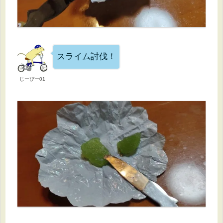
スライム討伐！
じーぴー01