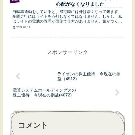
心配がなくなりました
自転車通勤をしていると、帰宅時には外は暗くなって来ます。
夜間走行にはライトを点灯しなくてはなりません。しかし、私
はライトの電池の管理が面倒で仕方がありません。気がつくと
ライトの光は蛍の光より暗いかも？この記事を読んで欲しい人
2022.08.17
自転車通勤を検討...
スポンサーリンク
ライオンの株主優待 今現在の損
益（4912)
電算システムホールディングスの
株主優待 今現在の損益(4072)
コメント