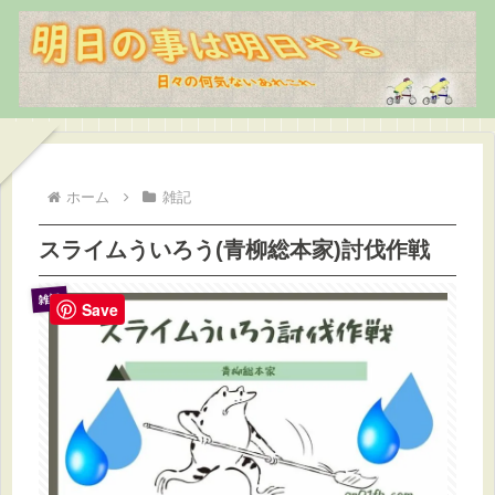
ホーム
雑記
スライムういろう(青柳総本家)討伐作戦
雑記
Save