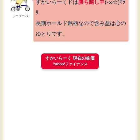
すかいらーくドは
勝ち越し中
(-ω☆)ｷﾗ
ﾘ
じーぴー01
長期ホールド銘柄なので含み益は心の
ゆとりです。
すかいらーく 現在の株価
Yahoo!ファイナンス