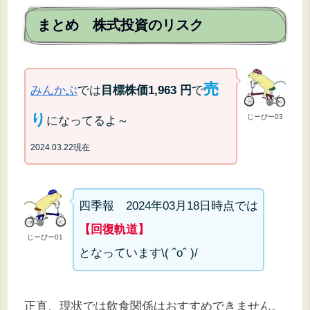
まとめ 株式投資のリスク
売
みんかぶ
では
目標株価
1,963
円
で
り
じーぴー03
になってるよ～
2024.03.22現在
四季報 2024年03月18日時点では
【回復軌道】
じーぴー01
となっています\( ˆoˆ )/
正直、現状では飲食関係はおすすめできません。