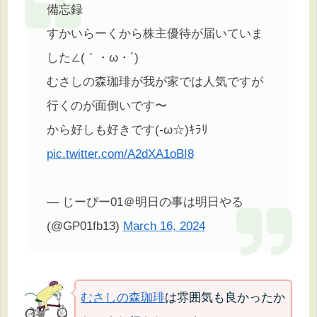
備忘録
すかいらーくから株主優待が届いていま
した∠(｀・ω・´)
むさしの森珈琲が我が家では人気ですが
行くのが面倒いです〜
から好しも好きです(-ω☆)ｷﾗﾘ
pic.twitter.com/A2dXA1oBI8
— じーぴー01＠明日の事は明日やる
(@GP01fb13)
March 16, 2024
むさしの森珈琲
は雰囲気も良かったか