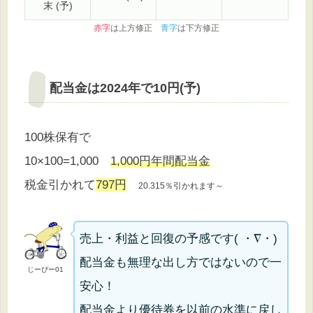
末 (予)
赤字
は上方修正
青字
は下方修正
配当金は2024年で10円(予)
100株保有で
10×100=1,000
1,000円年間配当金
税金引かれて
797円
20.315％引かれます～
売上・利益と回復の予感です( ・∇・)
配当金も無理な出し方ではないので一
じーぴー01
安心！
配当金より優待券を以前の水準に戻し