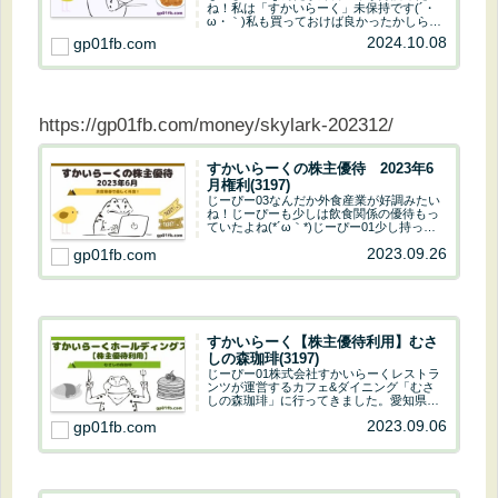
ね！私は「すかいらーく」未保持です(´・
ω・｀)私も買っておけば良かったかしら…
じーぴー01我が家は、私と子ども達で3名
2024.10.08
gp01fb.com
義100株づつ保有だから年間12,000円分貰
えます。年２回もらえるから半期で6...
https://gp01fb.com/money/skylark-202312/
すかいらーくの株主優待 2023年6
月権利(3197)
じーぴー03なんだか外食産業が好調みたい
ね！じーぴーも少しは飲食関係の優待もっ
ていたよね(*´ω｀*)じーぴー01少し持って
る(´・ω・｀)もっと欲しかったけど、色々
2023.09.26
gp01fb.com
と買いそびれた感じです(´；ω；｀)すかい
らーくは確保できているから優待も...
すかいらーく【株主優待利用】むさ
しの森珈琲(3197)
じーぴー01株式会社すかいらーくレストラ
ンツが運営するカフェ&ダイニング「むさ
しの森珈琲」に行ってきました。愛知県に
は春日井と岡崎にしかありませんorzじーぴ
2023.09.06
gp01fb.com
ー03オシャレなお店ですね！我が家では
「から好し」ばかりだから新鮮ですね(*´ω
｀...