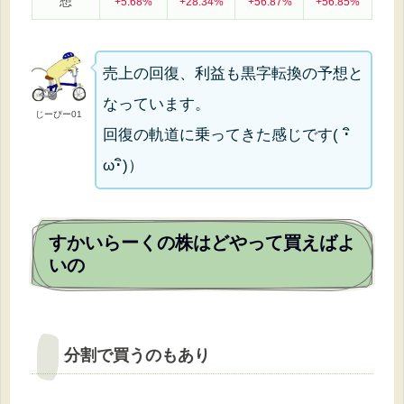
想
+5.68%
+28.34%
+56.87%
+56.85%
売上の回復、利益も黒字転換の予想と
なっています。
じーぴー01
回復の軌道に乗ってきた感じです( ･ิ
ω･ิ)）
すかいらーくの株はどやって買えばよ
いの
分割で買うのもあり