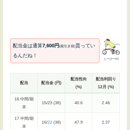
配当金は通算
7,600円
貰ってい
(税引き前)
るんだね！
じーぴー03
配当性向
配当利回り
配当
配当金 (円)
(%)
12月 (%)
16.中間/期
15/23 (38)
40.6
2.46
末
17.中間/期
16/
22
(38)
47.9
2.37
末