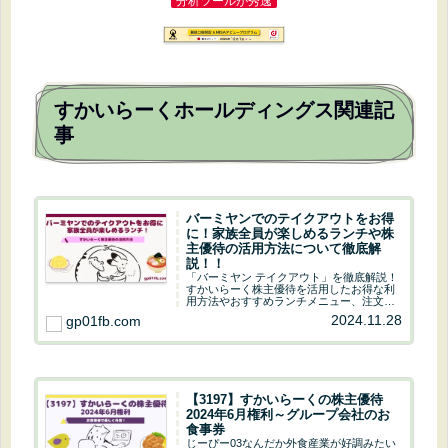
分析ツールが秀逸
すかいらーくホールディングス関連記
事
バーミヤンでのテイクアウトをお得
に！家族全員が楽しめるランチや株
主優待の活用方法について徹底解
説！！
「バーミヤン テイクアウト」を徹底解説！
すかいらーく株主優待を活用したお得な利
用方法やおすすめランチメニュー、注文の
手順をご紹介。リーズナブルに本格中華を
2024.11.28
gp01fb.com
楽しむ秘訣が満載です。家族みんなで楽し
めるバーミヤンの魅力をぜひチェックして
ください！
【3197】すかいらーくの株主優待
2024年6月権利～グループ会社のお
食事券
じーぴー03なんだか外食産業が好調みたい