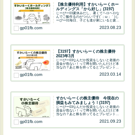
【株主優待利用】すかいらーくホー
ルディングス「から好し」(3197)
じーぴー03夏休みだし、暑くてヘロヘロな
んでご飯作るのがつらいです(´；ω；｀)じ
ーぴー01毎日、子ども達が家にいると疲れ
ちゃうよね！！じーぴー03じーぴーは元気
2023.08.23
gp01fb.com
一杯ね！！夏休みだからって、この猛暑日
にサイクリングとか死んじゃいますよ！！
じ...
【3197】すかいらーくの株主優待
2023年3月
じーぴー03なんだか投資をしないと老後の
資金が危ない！って噂を聞いたんだけど本
当なの？あと株を持ってるとプレゼントが
もらえるって聞いたけどそれも本当なの？
2023.03.14
gp01fb.com
じーぴー01あまり噂に踊らされてはいけな
いけど投資をするのは悪くないよ。株を持
っている...
すかいらーくの株主優待 今現在の
損益もみてみましょう！(3197)
じーぴー03なんだか投資をしないと老後の
資金が危ない！って噂を聞いたんだけど本
当なの？あと株を持ってるとプレゼントが
もらえるって聞いたけどそれも本当なの？
2021.09.23
gp01fb.com
じーぴー01あまり噂に踊らされてはいけな
いけど投資をするのは悪くないよ。株を持
っている...