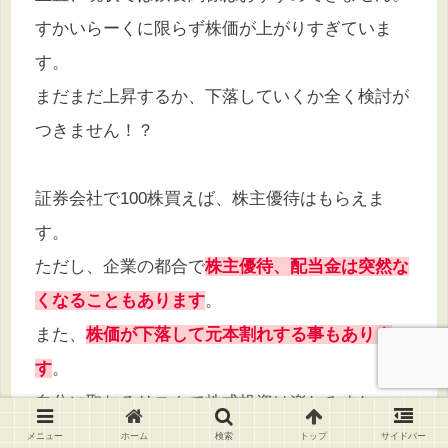
すかいらーくに限らず株価が上がりすぎていま
す。
まだまだ上昇するか、下落していくか全く検討が
つきません！？
証券会社で100株買えば、株主優待はもらえま
す。
ただし、企業の都合で
株主優待、配当金は突然な
くなることもあります
。
また、
株価が下落して元本割れする事もありま
す
。
自分に取れるリスクで株式投資は楽しみましょ
う。
メニュー
ホーム
検索
トップ
サイドバー