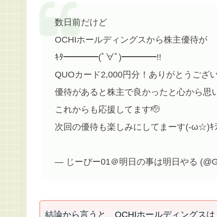
数日前だけど
OCHIホールディングスから株主優待が
ｷﾀ━━━━(ﾟ∀ﾟ)━━━━!!
QUOカード2,000円分！ありがとうござい
優待があると株主で良かったと心から思
これからも応援してます🫡
次回の優待も楽しみにしてまーす(-ω☆)ｷ
— じーぴー01＠明日の事は明日やる (@GP0
結論から言うと、OCHIホールディングス