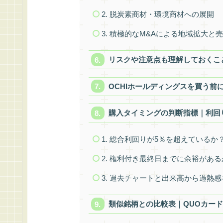
2. 脱炭素商材・環境商材への展開
3. 積極的なM&Aによる地域拡大と
リスクや注意点も理解しておくこ
OCHIホールディングスを買う前
購入タイミングの判断指標｜利回
1. 総合利回りが5％を超えているか
2. 権利付き最終日までに余裕がある
3. 過去チャートと出来高から過熱
類似銘柄との比較表｜QUOカー