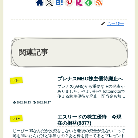
じーぴー
関連記事
プレナスMBO株主優待廃止へ
マネー
プレナス(9945)から重要なIRの発表が
ありました。やよい軒やHottomottoで
使える株主優待が廃止、配当金も無配
上場廃止となるようです。どうぞ最後
2022.10.15
2022.10.17
までご覧ください。じーぴー032023
年 2 月期の期末配当予想の修正(無配)
及び株...
エスリードの株主優待 今現
マネー
在の損益(8877)
じーぴー03なんだか投資をしないと老後の資金が危ない！って
噂を聞いたんだけど本当なの？あと株を持ってるとプレゼント