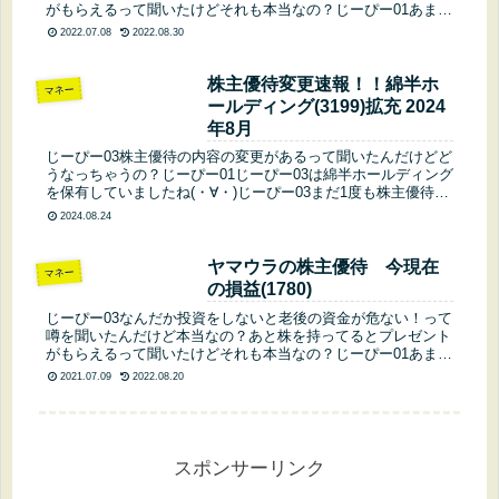
がもらえるって聞いたけどそれも本当なの？じーぴー01あまり
噂に踊らされてはいけないけど投資をするのは悪くないよ。株
2022.07.08
2022.08.30
を持っている...
株主優待変更速報！！綿半ホ
マネー
ールディング(3199)拡充 2024
年8月
じーぴー03株主優待の内容の変更があるって聞いたんだけどど
うなっちゃうの？じーぴー01じーぴー03は綿半ホールディング
を保有していましたね(・∀・)じーぴー03まだ1度も株主優待を
貰っていないけど、また変更があるとはビックリです。じーぴ
2024.08.24
ー0...
ヤマウラの株主優待 今現在
マネー
の損益(1780)
じーぴー03なんだか投資をしないと老後の資金が危ない！って
噂を聞いたんだけど本当なの？あと株を持ってるとプレゼント
がもらえるって聞いたけどそれも本当なの？じーぴー01あまり
噂に踊らされてはいけないけど投資をするのは悪くないよ。株
2021.07.09
2022.08.20
を持っている...
スポンサーリンク