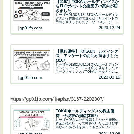
【3167】TOKAIホールディングスか
らTLCポイント交換完了の案内が届
きました
じーぴー012023.12.13TOKAIホールディン
グスから株主優待で選んだTLCポイントの
手続が完了しましたじーぴー03じーぴーは
今回はTLCポイントを選んだんだね！！じ
2023.12.24
gp01fb.com
ーぴー01年に2回貰えるから、ポイントと
水のどちらかです～TLCポ...
【隠れ優待】TOKAIホールディング
ス アンケートのお礼が届きました
(3167)
じーぴー012023.08.10TOKAIホールディン
グスからアンケートのお礼が届きましたヤ
フーファイナンスでTOKAIホールディング
スをチェックじーぴー01TLC会員なので確
2023.08.15
gp01fb.com
定で1000ポイント500ポイントが貰えちゃ
う！！入っていてよか...
https://gp01fb.com/lifeplan/3167-2202307/
TOKAIホールディングスの株主優
待 今現在の損益(3167)
じーぴー03なんだか投資をしないと老後の
資金が危ない！って噂を聞いたんだけど本
当なの？あと株を持ってるとプレゼントが
もらえるって聞いたけどそれも本当なの？
2021.12.08
じーぴー01あまり噂に踊らされてはいけな