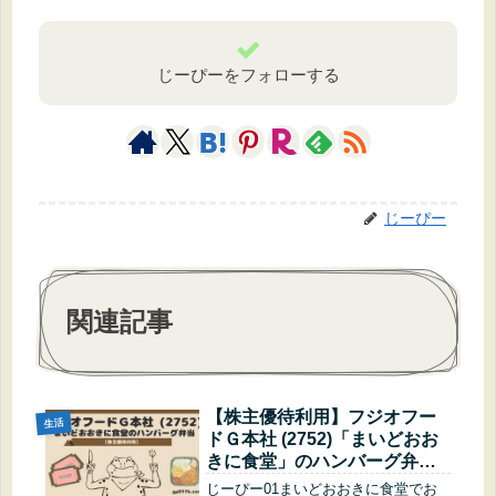
じーぴーをフォローする
じーぴー
関連記事
【株主優待利用】フジオフー
生活
ドＧ本社 (2752)「まいどおお
きに食堂」のハンバーグ弁当
をGET
じーぴー01まいどおおきに食堂でお