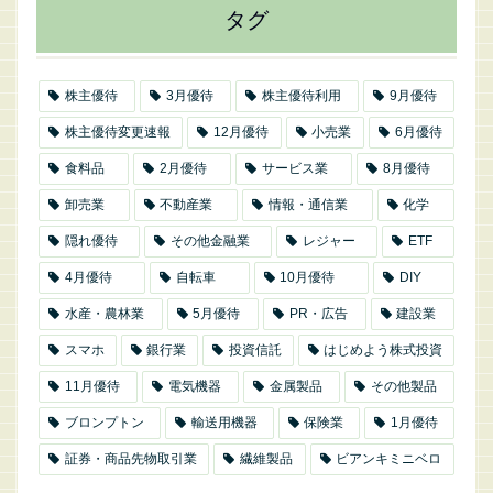
タグ
株主優待
3月優待
株主優待利用
9月優待
株主優待変更速報
12月優待
小売業
6月優待
食料品
2月優待
サービス業
8月優待
卸売業
不動産業
情報・通信業
化学
隠れ優待
その他金融業
レジャー
ETF
4月優待
自転車
10月優待
DIY
水産・農林業
5月優待
PR・広告
建設業
スマホ
銀行業
投資信託
はじめよう株式投資
11月優待
電気機器
金属製品
その他製品
ブロンプトン
輸送用機器
保険業
1月優待
証券・商品先物取引業
繊維製品
ビアンキミニベロ