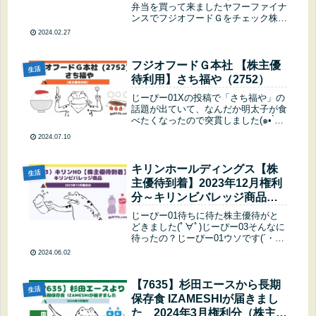
弁当を買って来ましたヤフーファイナ
ンスでフジオフードＧをチェック株主
優待 取得条件 おさらい権利確定月
2024.02.27
6月末 12月末公式サイト株主優待の
ページ発送時期9月案内(11月発送) 1
月末案内 (4月発送) じー...
フジオフードＧ本社 【株主優
生活
待利用】さち福や（2752）
じーぴー01Xの投稿で「さち福や」の
話題が出ていて、なんだか明太子が食
べたくなったので突貫しました(๑• ̀д•́
)✧愛知県だと、イオンモール熱田か
2024.07.10
イオンモール常滑にあります！！じー
ぴー03LUPICIAにも用事があったから
イオンモール熱...
キリンホールディングス【株
生活
主優待到着】2023年12月権利
分～キリンビバレッジ商品
（2503）
じーぴー01待ちに待た株主優待がと
どきました(ﾟ∀ﾟ)じーぴー03そんなに
待ったの？じーぴー01ウソです(´・
ω・｀)たいして待っていませんが、
2024.06.02
X(Twitter)のタイムラインで到着報告
を目にしていたから気にはなっていた
のよ～( ･ิω･...
【7635】杉田エースから長期
生活
保存食 IZAMESHIが届きまし
た 2024年3月権利分（株主優