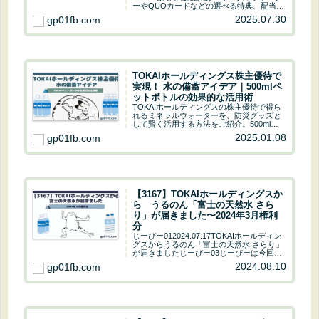
ーやQUOカードなどの選べる特典、配当金
情報、実際の使用例まで網羅。初心者や家
2025.07.30
gp01fb.com
族でも理解できる優待活用法を紹介しま
す。株式投資の楽しさとお得さを実感した
い方必見！
TOKAIホールディングス株主優待で
実現！ 水の備蓄アイデア｜500mlペ
ットボトルの効果的な活用術
TOKAIホールディングスの株主優待で得ら
れるミネラルウォーターを、防災グッズと
して賢く活用する方法をご紹介。500mlペ
ットボトルのメリットや、ローリングスト
2025.01.08
gp01fb.com
ック法など、具体的な備蓄方法も解説。
【3167】TOKAIホールディングスか
ら うるのん「富士の天然水 さら
り」が届きました〜2024年3月権利
分
じーぴー012024.07.17TOKAIホールディン
グスからうるのん「富士の天然水 さらり」
が届きましたじーぴー03じーぴーは今回は
お水を選んだんだね！！じーぴー01年に2
2024.08.10
gp01fb.com
回貰えるから、今回はお水です～じーぴー
03うるのん「富士の天然水 ...