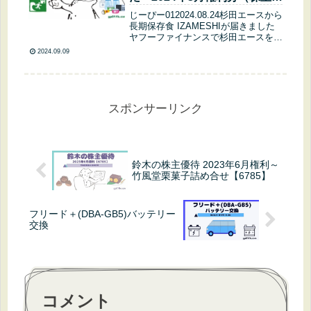
待到着）
じーぴー012024.08.24杉田エースから
長期保存食 IZAMESHIが届きました
ヤフーファイナンスで杉田エースをチ
ェックじーぴー03じーぴーは本当に
2024.09.09
非常食とか好きよね！どれだけ集める
気かしら？じーぴー01株主優待でコ
ツコツ集めたの(*...
スポンサーリンク
鈴木の株主優待 2023年6月権利～
竹風堂栗菓子詰め合せ【6785】
フリード＋(DBA-GB5)バッテリー
交換
コメント