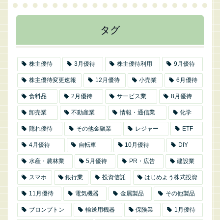
タグ
株主優待
3月優待
株主優待利用
9月優待
株主優待変更速報
12月優待
小売業
6月優待
食料品
2月優待
サービス業
8月優待
卸売業
不動産業
情報・通信業
化学
隠れ優待
その他金融業
レジャー
ETF
4月優待
自転車
10月優待
DIY
水産・農林業
5月優待
PR・広告
建設業
スマホ
銀行業
投資信託
はじめよう株式投資
11月優待
電気機器
金属製品
その他製品
ブロンプトン
輸送用機器
保険業
1月優待