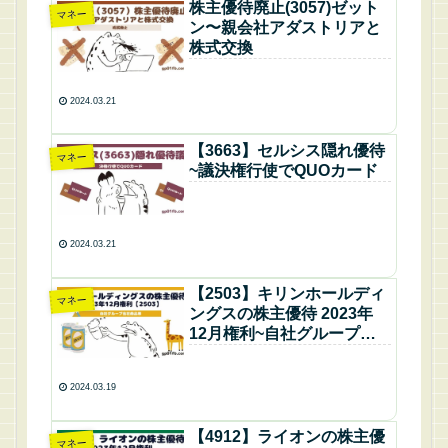
株主優待廃止(3057)ゼット
マネー
ン〜親会社アダストリアと
株式交換
2024.03.21
【3663】セルシス隠れ優待
マネー
~議決権行使でQUOカード
2024.03.21
【2503】キリンホールディ
マネー
ングスの株主優待 2023年
12月権利~自社グループ会
社商品等
2024.03.19
【4912】ライオンの株主優
マネー