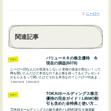
じーぴー
関連記事
バリューＨＲの株主優待 今
マネー
現在の損益(6078)
じーぴー03なんだか投資をしないと老後の資金が危ない！って
噂を聞いたんだけど本当なの？あと株を持ってるとプレゼント
がもらえるって聞いたけどそれも本当なの？じーぴー01あまり
噂に踊らされてはいけないけど投資をするのは悪くないよ。株
2022.04.04
2022.06.27
を持っている...
TOKAIホールディングス株主
マネー
優待の完全ガイド！LIBMO割
引も含めた全特典と使い方を
徹底解説 初心者や家族で楽し
TOKAIホールディングスの株主優待とLIBMO割引を徹底解