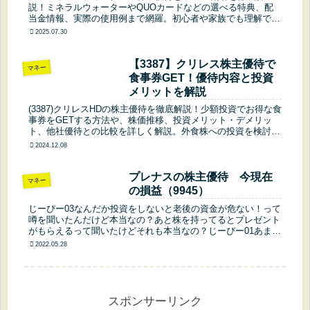
めるお得な優待内容をわかり
説！ミネラルウォーターやQUOカードなどの選べる特典、配
当金情報、実際の使用例まで網羅。初心者や家族でも理解でき
やすく紹介
る優待活用法を紹介します。株式投資の楽しさとお得さを実感
2025.07.30
したい方必見！
【3387】クリレス株主優待で
マネー
食事券GET！優待内容と投資
メリットを解説
(3387)クリレスHDの株主優待を徹底解説！少額投資でお得な食
事券をGETする方法や、株価推移、投資メリット・デメリッ
ト、他社優待との比較を詳しく解説。外食株への投資を検討中
の方必見！
2024.12.08
プレナスの株主優待 今現在
マネー
の損益（9945）
じーぴー03なんだか投資をしないと老後の資金が危ない！って
噂を聞いたんだけど本当なの？あと株を持ってるとプレゼント
がもらえるって聞いたけどそれも本当なの？じーぴー01あまり
噂に踊らされてはいけないけど投資をするのは悪くないよ。株
2022.05.28
を持っている...
スポンサーリンク