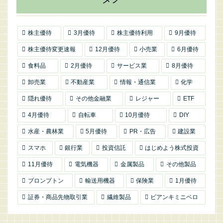
株主優待
3月優待
株主優待利用
9月優待
株主優待変更速報
12月優待
小売業
6月優待
食料品
2月優待
サービス業
8月優待
卸売業
不動産業
情報・通信業
化学
隠れ優待
その他金融業
レジャー
ETF
4月優待
自転車
10月優待
DIY
水産・農林業
5月優待
PR・広告
建設業
スマホ
銀行業
投資信託
はじめよう株式投資
11月優待
電気機器
金属製品
その他製品
ブロンプトン
輸送用機器
保険業
1月優待
証券・商品先物取引業
繊維製品
ビアンキミニベロ