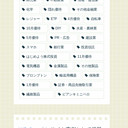
化学
隠れ優待
その他金融業
レジャー
ETF
4月優待
自転車
10月優待
DIY
水産・農林業
5月優待
PR・広告
建設業
スマホ
銀行業
投資信託
はじめよう株式投資
11月優待
電気機器
金属製品
その他製品
ブロンプトン
輸送用機器
保険業
1月優待
証券・商品先物取引業
繊維製品
ビアンキミニベロ