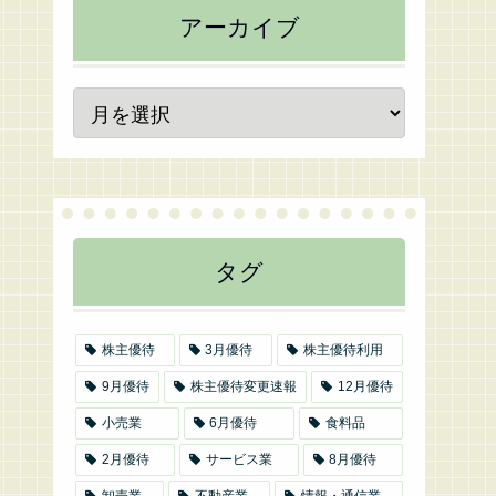
アーカイブ
タグ
株主優待
3月優待
株主優待利用
9月優待
株主優待変更速報
12月優待
小売業
6月優待
食料品
2月優待
サービス業
8月優待
卸売業
不動産業
情報・通信業