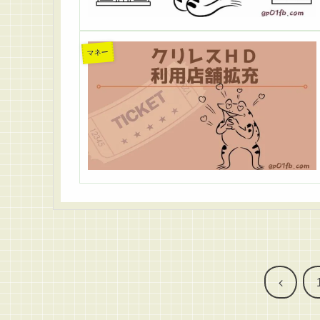
マネー
前
へ