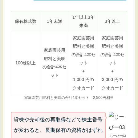
1年以上3年
保有株式数
1年未満
3年以上
未満
家庭園芸用
家庭園芸用
肥料と美咲
肥料と美咲
家庭園芸用
の合計4本セ
の合計4本セ
肥料と美咲
100株以上
ット
ット
の合計4本セ
+
+
ット
1,000 円の
3,000 円の
クオカード
クオカード
家庭園芸用肥料と美咲の合計4本セット 2,500円相当
貸株や売却後の再取得などで株主番号
が変わると、長期保有の資格がはずれ
じーぴー03