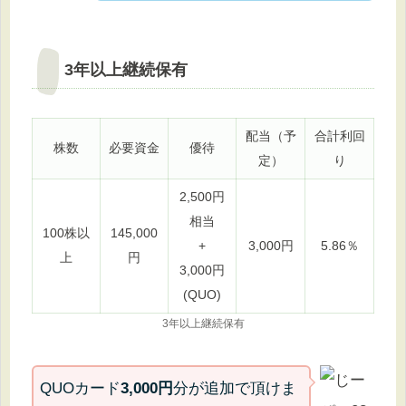
3年以上継続保有
配当（予
合計利回
株数
必要資金
優待
定）
り
2,500円
相当
100株以
145,000
+
3,000円
5.86％
上
円
3,000円
(QUO)
3年以上継続保有
QUOカード
3,000円
分が追加で頂けま