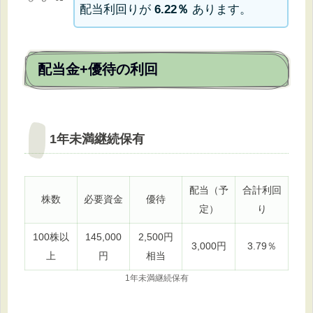
配当利回りが
6.22％
あります。
配当金+優待の利回
1年未満継続保有
配当（予
合計利回
株数
必要資金
優待
定）
り
100株以
145,000
2,500円
3,000円
3.79％
上
円
相当
1年未満継続保有