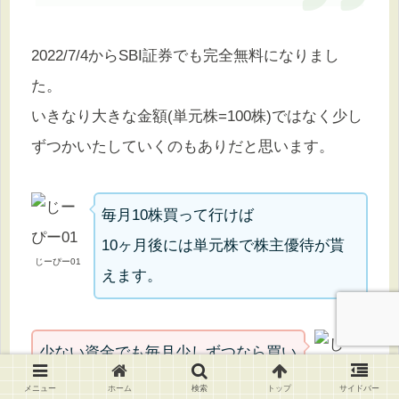
2022/7/4からSBI証券でも完全無料になりまし
た。
いきなり大きな金額(単元株=100株)ではなく少し
ずつかいたしていくのもありだと思います。
毎月10株買って行けば
10ヶ月後には単元株で株主優待が貰
じーぴー01
えます。
少ない資金でも毎月少しずつなら買い
やすいかも！
メニュー
ホーム
検索
トップ
サイドバー
じーぴー03