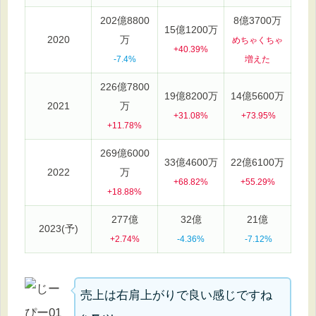
202億8800
8億3700万
15億1200万
2020
万
めちゃくちゃ
+40.39%
-7.4%
増えた
226億7800
19億8200万
14億5600万
2021
万
+31.08%
+73.95%
+11.78%
269億6000
33億4600万
22億6100万
2022
万
+68.82%
+55.29%
+18.88%
277億
32億
21億
2023(予)
+2.74%
-4.36%
-7.12%
売上は右肩上がりで良い感じですね