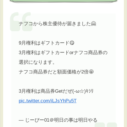
ナフコから株主優待が届きました🤗
9月権利はギフトカード😋
3月権利はギフトカードorナフコ商品券の
選択になります。
ナフコ商品券だと額面価格が2倍🤩
3月権利は商品券Getだぜ(-ω☆)ｷﾗﾘ
pic.twitter.com/iLJsYhPu5T
— じーぴー01＠明日の事は明日やる