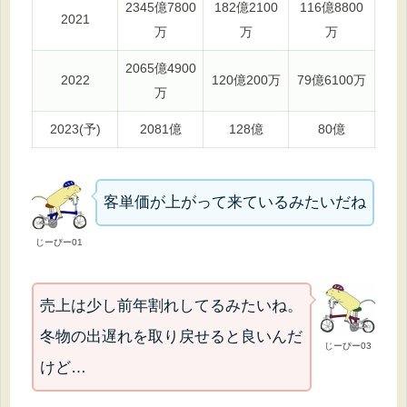
2345億7800
182億2100
116億8800
2021
万
万
万
2065億4900
2022
120億200万
79億6100万
万
2023(予)
2081億
128億
80億
客単価が上がって来ているみたいだね
じーぴー01
売上は少し前年割れしてるみたいね。
冬物の出遅れを取り戻せると良いんだ
じーぴー03
けど…