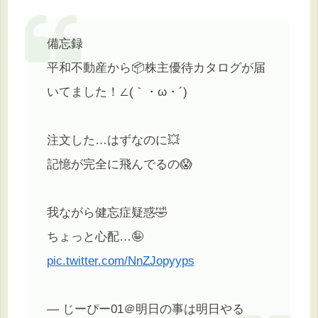
備忘録
平和不動産から📦株主優待カタログが届
いてました！∠(｀・ω・´)
注文した…はずなのに💥
記憶が完全に飛んでるの😱
我ながら健忘症疑惑🤣
ちょっと心配…🤪
pic.twitter.com/NnZJopyyps
— じーぴー01＠明日の事は明日やる