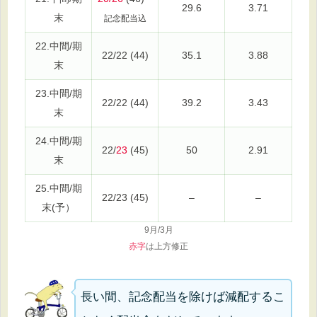
29.6
3.71
末
記念配当込
22.中間/期
22/22 (44)
35.1
3.88
末
23.中間/期
22/22 (44)
39.2
3.43
末
24.中間/期
22/
23
(45)
50
2.91
末
25.中間/期
22/23 (45)
–
–
末(予）
9月/3月
赤字
は上方修正
長い間、記念配当を除けば減配するこ