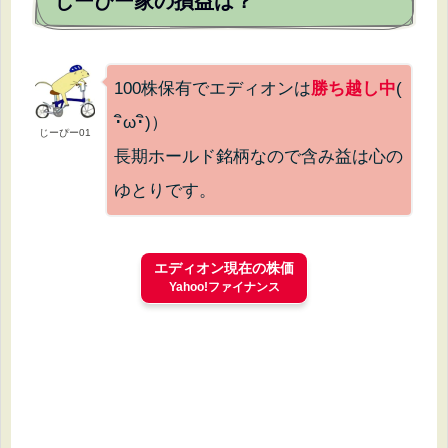
じーぴー家の損益は？
100株保有でエディオンは
勝ち越し中
(
･ิω･ิ)）
じーぴー01
長期ホールド銘柄なので含み益は心の
ゆとりです。
エディオン現在の株価
Yahoo!ファイナンス