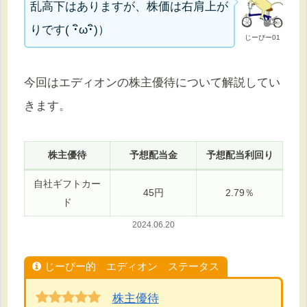
乱高下はありますが、株価は右肩上が
りです( ･ิω･ิ)）
じーぴー01
今回はエディオンの株主優待について解説してい
きます。
株主優待
予想配当金
予想配当利回り
自社ギフトカー
45円
2.79％
ド
2024.0
6.20
じーぴー的 エディオン ステータス
株主優待