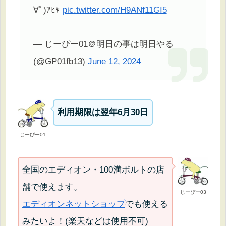
∀ﾟ)ｱﾋｬ
pic.twitter.com/H9ANf11GI5
— じーぴー01＠明日の事は明日やる
(@GP01fb13)
June 12, 2024
利用期限は翌年6月30日
じーぴー01
全国のエディオン・100満ボルトの店
舗で使えます。
じーぴー03
エディオンネットショップ
でも使える
みたいよ！(楽天などは使用不可)