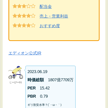
配当金
売上・営業利益
おすすめ度
エディオン公式IR
2023.06.19
時価総額
1807億7709万
じーぴー01
PER
15.42
PBR
0.79
ギリ割安水準
？
(´・ω・｀)