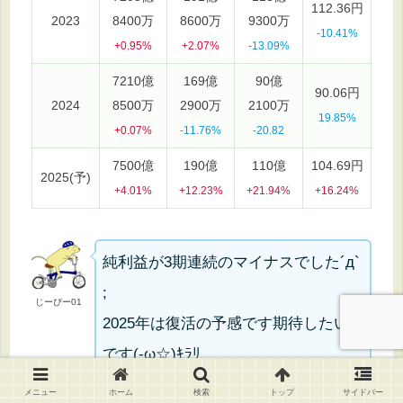
112.36円
2023
8400万
8600万
9300万
-10.41%
+0.95%
+2.07%
-13.09%
7210億
169億
90億
90.06円
2024
8500万
2900万
2100万
19.85%
+0.07%
-11.76%
-20.82
7500億
190億
110億
104.69円
2025(予)
+4.01%
+12.23%
+21.94%
+16.24%
純利益が3期連続のマイナスでした´д`
;
じーぴー01
2025年は復活の予感です期待したい
です(-ω☆)ｷﾗﾘ
メニュー
ホーム
検索
トップ
サイドバー