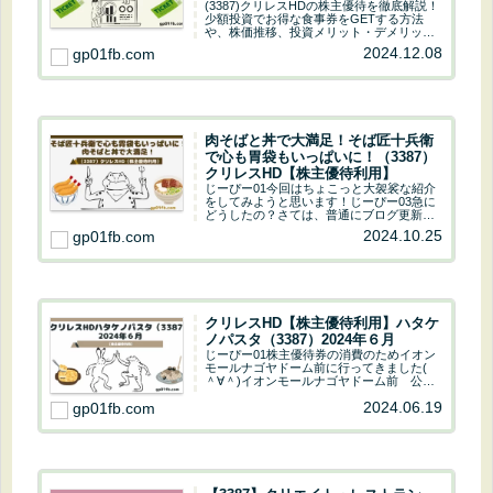
や、株価推移、投資メリット・デメリッ
ト、他社優待との比較を詳しく解説。外食
2024.12.08
gp01fb.com
株への投資を検討中の方必見！
肉そばと丼で大満足！そば匠十兵衛
で心も胃袋もいっぱいに！（3387）
クリレスHD【株主優待利用】
じーぴー01今回はちょこっと大袈裟な紹介
をしてみようと思います！じーぴー03急に
どうしたの？さては、普通にブログ更新す
るのに飽きてきたのね！！「今日は何食べ
2024.10.25
gp01fb.com
よう？」なんて迷ったとき、あなたにおす
すめしたいのが「肉そばと丼 そば匠十兵
衛」です...
クリレスHD【株主優待利用】ハタケ
ノパスタ（3387）2024年６月
じーぴー01株主優待券の消費のためイオン
モールナゴヤドーム前に行ってきました(
＾∀＾)イオンモールナゴヤドーム前 公式
サイトじーぴー03じーぴーがクリレスの優
2024.06.19
gp01fb.com
待券を使うって言ってたけど…じーぴー01
ハタケノパスタに行ったことがなかったか
ら...
【3387】クリエイト・レストラン
ツ・ホールディングスの株主優待