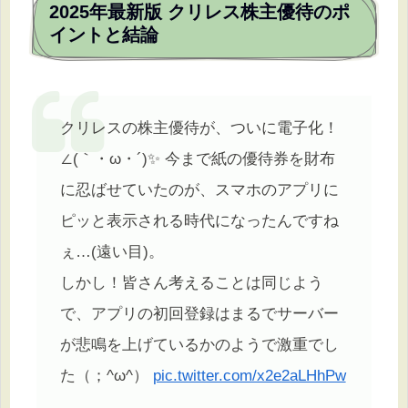
2025年最新版 クリレス株主優待のポ
イントと結論
クリレスの株主優待が、ついに電子化！
∠(｀・ω・´)✨ 今まで紙の優待券を財布
に忍ばせていたのが、スマホのアプリに
ピッと表示される時代になったんですね
ぇ…(遠い目)。
しかし！皆さん考えることは同じよう
で、アプリの初回登録はまるでサーバー
が悲鳴を上げているかのようで激重でし
た（；^ω^）
pic.twitter.com/x2e2aLHhPw