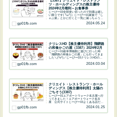
2024年2月権利～お食事券
じーぴー03全部使い切ったので到着は嬉し
い限りです( ･ิω･ิ)）じーぴー01家族で『し
ゃぶ菜』とかに行くと一気に減っちゃうか
らね！！今回はデザート王国でゆっくり消
2024.05.24
gp01fb.com
化も良いかも(*´ω`*)株主優待予想配当金予
想配当利回りグループ店舗で使...
クリレスHD【株主優待利用】飛騨路
の和食かごの屋（3387）2024年2月
じーぴー01岐阜博物館に遊びに行った時
「飛騨路の和食かごの屋」にも行ってきま
した＼(^o^)／じーぴー03クリレスHDの優
待券が使えるお店ね！！じーぴー01知らな
2024.03.04
gp01fb.com
かったけど、「飛騨路の和食かごの屋」と
「かごの屋」は別の括りみたね！かごの屋
の...
クリエイト・レストランツ・ホール
ディングス【株主優待利用】太陽の
ごちそう(3387)
じーぴー01エアポートウォーク名古屋へ行
ってきました！エアポートウォーク名古
屋 公式サイトじーぴー03よくある話だけ
どここは豊山町だけどエアポートウォーク
2024.01.25
gp01fb.com
名古屋ヮ(ﾟдﾟ)ォ!じーぴー01バイキングレ
ストランでたらふく食べたくなったのよ〜
じ...