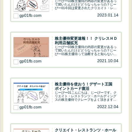
ぴー01今回は変更されたクリエイト・レス
トランツ・ホールディングスの株主優待の
2023.01.14
gp01fb.com
変更点をチェックしてみよう！前回は2021
年10月に拡充があったよ！2023年1月1...
株主優待変更速報！！ クリレスＨＤ
利用店舗拡充
じーぴー03株主優待の内容の変更があるっ
て聞いたんだけどどうなっちゃうの？じー
ぴー01株主優待って油断すると知らないう
ちに変更することがあるよ。会社の業績が
2021.10.04
gp01fb.com
良いと改善するし、悪ければ貰えるものが
減っちゃうよ。ひどい時は廃止になっちゃ
う事もあ...
株主優待を使おう！デザート王国
ポイントカード復活
じーぴー01こんにちは、じーぴーです。ク
リエイト・レストランツ・ホールディング
スの株主優待でクレープをよく頂きます。
子ども達が大好きなので大助かりです～じ
2022.12.04
gp01fb.com
ーぴー03優待券の大半がデザート王国だよ
ね！甘い物の食べ過ぎじゃないかしら？じ
ーぴーっ...
クリエイト・レストランツ・ホール
ディングスの株主優待 今現在の損
益(3387)