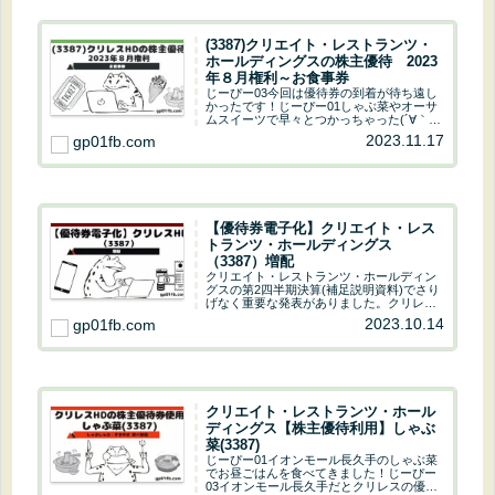
(3387)クリエイト・レストランツ・
ホールディングスの株主優待 2023
年８月権利～お食事券
じーぴー03今回は優待券の到着が待ち遠し
かったです！じーぴー01しゃぶ菜やオーサ
ムスイーツで早々とつかっちゃった(´∀｀*)
今回はクリレスＨＤの株主優待について解
2023.11.17
gp01fb.com
説していきます。じーぴー的 クリレスＨ
Ｄ ステータス 株主優待 配当金 売
上・...
【優待券電子化】クリエイト・レス
トランツ・ホールディングス
（3387）増配
クリエイト・レストランツ・ホールディン
グスの第2四半期決算(補足説明資料)でさり
げなく重要な発表がありました。クリレス
ＨＤ 優待券電子化へ引用元：株式会社ク
2023.10.14
gp01fb.com
リエイト・レストランツ・ホールディング
スじーぴー01第2四半期決算(補足説明資料)
の...
クリエイト・レストランツ・ホール
ディングス【株主優待利用】しゃぶ
菜(3387)
じーぴー01イオンモール長久手のしゃぶ菜
でお昼ごはんを食べてきました！じーぴー
03イオンモール長久手だとクリレスの優待
が使えるお店が複数あるね♪株主優待を使用
2023.08.14
gp01fb.com
してきましたしゃぶ菜 イオンモール長久