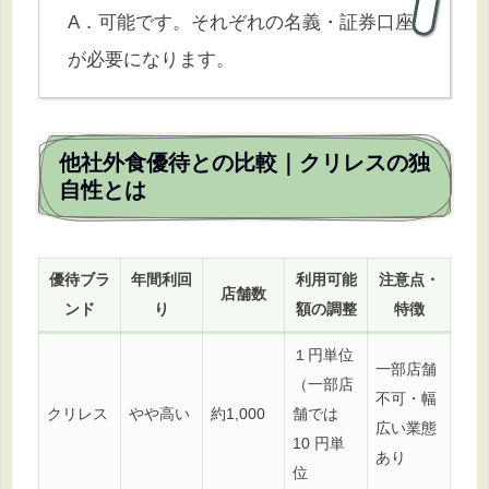
A．可能です。それぞれの名義・証券口座
が必要になります。
他社外食優待との比較｜クリレスの独
自性とは
優待ブラ
年間利回
利用可能
注意点・
店舗数
ンド
り
額の調整
特徴
１円単位
一部店舗
（一部店
不可・幅
クリレス
やや高い
約1,000
舗では
広い業態
10 円単
あり
位