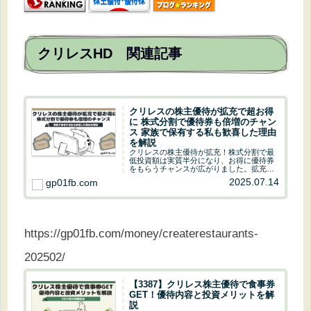
クリレスHD 関連記事
クリレスの株主優待が拡充で超お得
に 株式分割で優待券も倍増のチャン
ス 家族で保有する私も歓喜した理由
を解説
クリレスの株主優待が拡充！株式分割で最
低投資額は実質半分になり、お得に優待券
をもらうチャンスが広がりました。拡充後
の新制度や、家族で保有するとどれだけお
2025.07.14
gp01fb.com
得になるかを解説。外食が多い方は必見で
す。
https://gp01fb.com/money/createrestaurants-
202502/
【3387】クリレス株主優待で食事券
GET！優待内容と投資メリットを解
説
(3387)クリレスHDの株主優待を徹底解説！
少額投資でお得な食事券をGETする方法