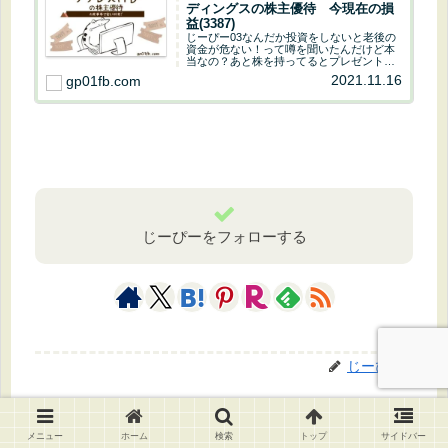
じーぴー03なんだか投資をしないと老後の
資金が危ない！って噂を聞いたんだけど本
当なの？あと株を持ってるとプレゼントが
もらえるって聞いたけどそれも本当なの？
2021.11.16
gp01fb.com
じーぴー01あまり噂に踊らされてはいけな
いけど投資をするのは悪くないよ。株を持
っている...
じーぴーをフォローする
じーぴー
関連記事
メニュー
ホーム
検索
トップ
サイドバー