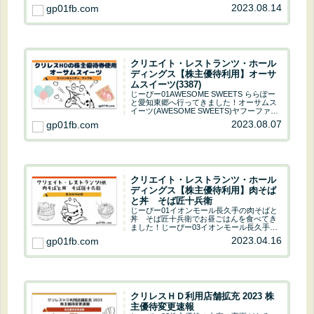
手引用元：イオンモール長久手イオンモー
ル長久...
クリエイト・レストランツ・ホール
ディングス【株主優待利用】オーサ
ムスイーツ(3387)
じーぴー01AWESOME SWEETS ららぽー
と愛知東郷へ行ってきました！オーサムス
イーツ(AWESOME SWEETS)ヤフーファイ
ナンスでクリエイト・レストランツ・ホー
2023.08.07
gp01fb.com
ルディングスをチェックオーサムスイーツ
じーぴー01オーサムスイー...
クリエイト・レストランツ・ホール
ディングス【株主優待利用】肉そば
と丼 そば匠十兵衛
じーぴー01イオンモール長久手の肉そばと
丼 そば匠十兵衛でお昼ごはんを食べてき
ました！じーぴー03イオンモール長久手だ
とクリレスの優待が使えるお店が複数ある
2023.04.16
gp01fb.com
ね♪株主優待を使用してきました肉そばと
丼 そば匠十兵衛引用元：イオンモール長
久手イオ...
クリレスＨＤ利用店舗拡充 2023 株
主優待変更速報
じーぴー03株主優待の内容の変更があるっ
て聞いたんだけどどうなっちゃうの？じー