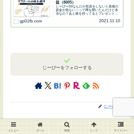
資金が危ない！って噂を聞いたんだけど本
当なの？あと株を持ってるとプレゼントが
もらえるって聞いたけどそれも本当なの？
2021.11.10
gp01fb.com
じーぴー01あまり噂に踊らされてはいけな
いけど投資をするのは悪くないよ。株を持
っている...
じーぴーをフォローする
じーぴー
関連記事
メニュー
ホーム
検索
トップ
サイドバー