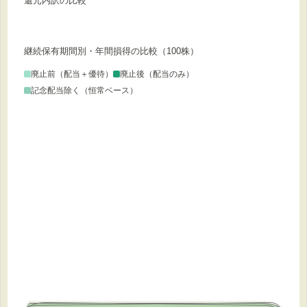
還元内訳の比較
継続保有期間別・年間損得の比較（
100株
）
廃止前（配当＋優待）
廃止後（配当のみ）
記念配当除く（恒常ベース）