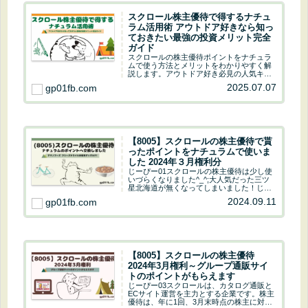
ラム活用術 アウトドア好きなら知っ
ておきたい最強の投資メリット完全
ガイド
スクロールの株主優待ポイントをナチュラ
ムで使う方法とメリットをわかりやすく解
説します。アウトドア好き必見の人気キャ
ンプ用品や釣り具が優待でお得に手に入
2025.07.07
gp01fb.com
り、長期保有でポイントがどんどん増える
仕組みも紹介。使い方の注意点や実際の活
用例まで詳しく知りたい方に最適な完全ガ
イドです。
【8005】スクロールの株主優待で貰
ったポイントをナチュラムで使いま
した 2024年３月権利分
じーぴー01スクロールの株主優待は少し使
いづらくなりました^_^;大人気だった三ツ
星北海道が無くなってしまいました！じー
ぴー03グルメ系が無くなったのは痛いです
2024.09.11
gp01fb.com
ね！！ヤフーファイナンスでスクロールを
チェックじーぴー03by株価チャート「ス
ト...
【8005】スクロールの株主優待
2024年3月権利～グループ通販サイ
トのポイントがもらえます
じーぴー03スクロールは、カタログ通販と
ECサイト運営を主力とする企業です。株主
優待は、年に1回、3月末時点の株主に対し
て実施されます。優待内容は、保有株数と
2024.08.01
gp01fb.com
継続保有期間に応じて、専用WEBサイトで