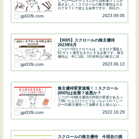
ログギフトで使える金券ですが、同社の運
営するオンラインストアのポイントに交換
2023.09.05
gp01fb.com
する事もできます！今回はアウトドア＆フ
ィッシング ナチュラムのポイントに交換
しましたヤ...
【8005】スクロールの株主優待
2023年6月
じーぴー03スクロールは、カタログ通販と
ECサイト運営を主力とする企業です。株主
優待は、年に1回、3月末時点の株主に対し
て実施されます。優待内容は、保有株数と
2023.06.13
gp01fb.com
継続保有期間に応じて、専用WEBサイトで
使える「株主優待ポイント」です。ポイン
トは...
株主優待変更速報！！スクロール
(8005)は改善？改悪か？
じーぴー03株主優待の内容の変更があるっ
て聞いたんだけどどうなっちゃうの？じー
ぴー01株主優待って油断すると知らないう
ちに変更することがあるよ。会社の業績が
2022.10.29
gp01fb.com
良いと改善するし、悪ければ貰えるものが
減っちゃうよ。ひどい時は廃止になっちゃ
う事もあ...
スクロールの株主優待 今現在の損
益（8005）
じーぴー03なんだか投資をしないと老後の