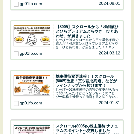
使える「株主優待ポイント」です。今回か
ら「...
【8005】スクロールから「和創菓ひ
とひらプレミアムどらやき ひとあ
わせ」が届きました
じーぴー01スクロールから三ッ星北海道で
選んだ「和創菓ひとひらプレミアムどらや
き ひとあわせ」が届きました！！ヤフー
ファイナンスでスクロールをチェック株主
2024.03.12
gp01fb.com
優待 取得条件 おさらい保有株式数継続
保期間１年未満継続保期間１年以上継続保
期間2 年...
株主優待変更速報！！スクロール
(8005)改悪「三ツ星北海道」などが
ラインナップから抜けます！
じーぴー03株主優待の内容の変更があるっ
て聞いたんだけどどうなっちゃうの？じー
ぴー01株主優待って油断すると知らないう
ちに変更することがあるよ。会社の業績が
2024.01.31
gp01fb.com
良いと改善するし、悪ければ貰えるものが
減っちゃうよ。ひどい時は廃止になっちゃ
う事もあ...
スクロール(8005)の株主優待 ナチュ
ラムのポイントへ交換しました
じーぴー01ナチュラムから自転車グッズが
届きました！スクロールの株主優待はカタ