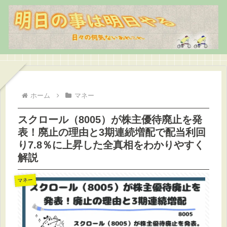
ホーム
マネー
スクロール（8005）が株主優待廃止を発
表！廃止の理由と3期連続増配で配当利回
り7.8％に上昇した全真相をわかりやすく
解説
マネー