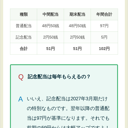
種類
中間配当
期末配当
年間合計
普通配当
48円50銭
48円50銭
97円
記念配当
2円50銭
2円50銭
5円
合計
51円
51円
102円
Q
記念配当は毎年もらえるの？
A
いいえ、記念配当は2027年3月期だけ
の特別なものです。翌年以降の普通配
当は97円が基準になります。それでも
前期の59円からは大幅アップですよ！