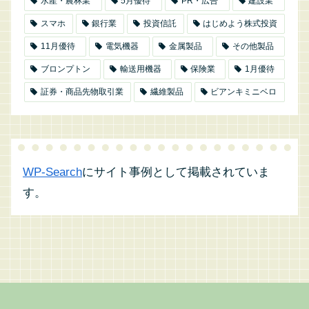
水産・農林業
5月優待
PR・広告
建設業
スマホ
銀行業
投資信託
はじめよう株式投資
11月優待
電気機器
金属製品
その他製品
ブロンプトン
輸送用機器
保険業
1月優待
証券・商品先物取引業
繊維製品
ビアンキミニベロ
WP-Search
にサイト事例として掲載されていま
す。