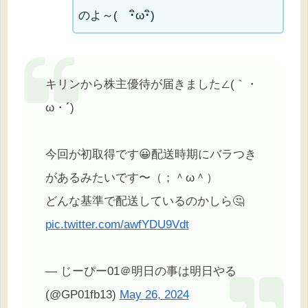
のよ～( ･ิω･ิ)
キリンから株主優待が届きました∠(｀・
ω・´)
今回が初取得です😀配送時期にバラつき
があるみたいです〜（；＾ω＾）
どんな基準で配送しているのかしら🤔
pic.twitter.com/awfYDU9Vdt
— じーぴー01＠明日の事は明日やる
(@GP01fb13)
May 26, 2024