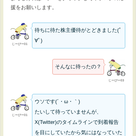
援をお願いします。
待ちに待た株主優待がとどきました(ﾟ
∀ﾟ)
じーぴー01
そんなに待ったの？
じーぴー03
ウソです(´・ω・｀)
たいして待っていませんが、
じーぴー01
X(Twitter)のタイムラインで到着報告
を目にしていたから気にはなっていた