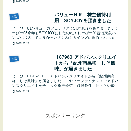
ったんだけど、改悪のためお米を選ぶ事が出来なかったの(...
2023.08.05
バリューＨＲ 株主優待利
生活
用 SOYJOYを頂きました
じーぴー01バリューカフェテリアでSOYJOYを頂きました♪じ
ーぴー03今年もSOYJOYにしたのね！じーぴー01昔は東急ハ
ンズが出店してい良かったのにね！カインズに買収されちゃっ
たら撤退ですは～非常食の品揃えが良かっただけに残念です。
2023.05.22
バリ...
【8798】アドバンスクリエイ
生活
トから「紀州南高梅 しそ風
味」が届きました
じーぴー012024.01.11アドバンスクリエイトから「紀州南高
梅 しそ風味」が届きました！！ヤフーファイナンスでアドバ
ンスクリエイトをチェック株主優待 取得条件 おさらい優待
獲得株数優待内容名100株以上カタログギフト『フリージア』
2024.01.23
(2...
スポンサーリンク