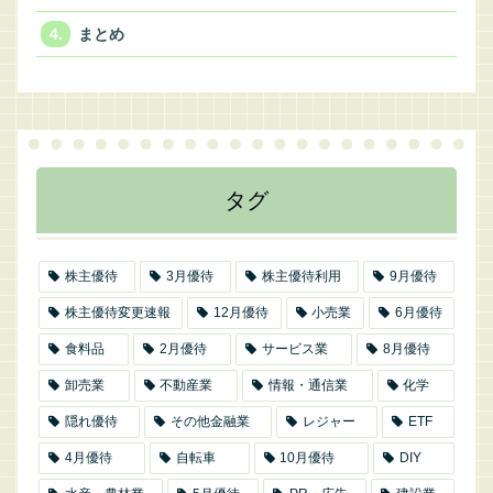
まとめ
タグ
株主優待
3月優待
株主優待利用
9月優待
株主優待変更速報
12月優待
小売業
6月優待
食料品
2月優待
サービス業
8月優待
卸売業
不動産業
情報・通信業
化学
隠れ優待
その他金融業
レジャー
ETF
4月優待
自転車
10月優待
DIY