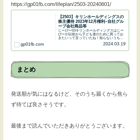
https://gp01fb.com/lifeplan/2503-20240601/
【2503】キリンホールディングスの
株主優待 2023年12月権利~自社グル
ープ会社商品等
じーぴー03キリンホールディングスはじー
ぴーが以前から子ども達のために買ってお
きたいって言っていたね！知らないうちに
買っていたのね！！じーぴー01隙を見て買
2024.03.19
gp01fb.com
いました( ・∇・)自分の分も欲しかったけ
ど資金不足で買えませんでした^^;今回は
キ...
まとめ
発送順が気にはなるけど、そのうち届くから焦ら
ず待てば良さそうです。
最後まで読んでいただきありがとうございます。