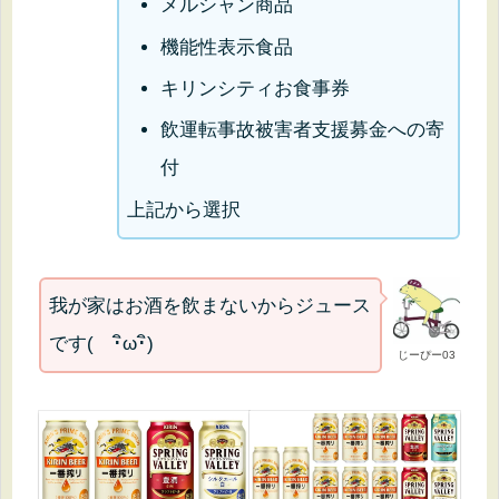
メルシャン商品
機能性表示食品
キリンシティお食事券
飲運転事故被害者支援募金への寄
付
上記から選択
我が家はお酒を飲まないからジュース
です( ･ิω･ิ)
じーぴー03