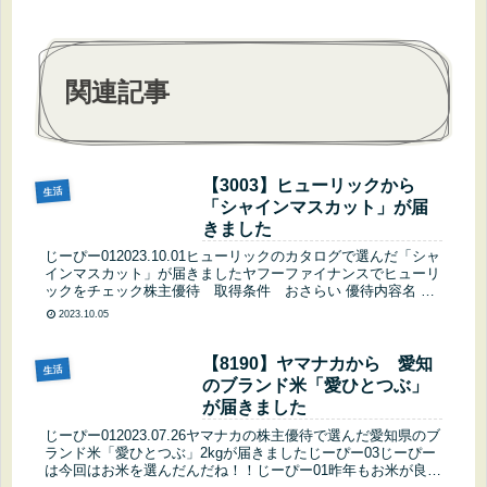
関連記事
【3003】ヒューリックから
生活
「シャインマスカット」が届
きました
じーぴー012023.10.01ヒューリックのカタログで選んだ「シャ
インマスカット」が届きましたヤフーファイナンスでヒューリ
ックをチェック株主優待 取得条件 おさらい 優待内容名 保
有株式数3,000円相当のグルメカタログギフト300株以上...
2023.10.05
【8190】ヤマナカから 愛知
生活
のブランド米「愛ひとつぶ」
が届きました
じーぴー012023.07.26ヤマナカの株主優待で選んだ愛知県のブ
ランド米「愛ひとつぶ」2kgが届きましたじーぴー03じーぴー
は今回はお米を選んだんだね！！じーぴー01昨年もお米が良か