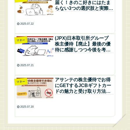
届く！きのこ好きにはたま
らない3つの選択肢と実際に
選んだ「きのこ・レトルト
セット」の全貌を徹底解説
2025.07.22
(JPX)日本取引所グループ
マネー
株主優待【廃止】最後の優
待に感謝しつつ今後を考え
る長期保有者必見の総まと
め
2025.07.21
アサンテの株主優待でお得
マネー
にGETするJCBギフトカー
ドの魅力と受け取り方法を
わかりやすく解説する完全
ガイド
2025.07.20