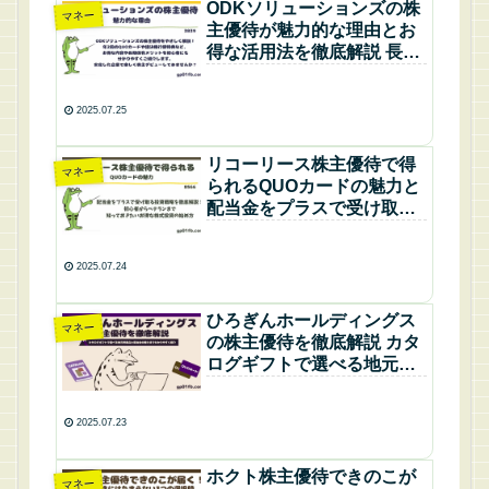
ODKソリューションズの株
マネー
主優待が魅力的な理由とお
得な活用法を徹底解説 長期
保有で2倍になるQUOカー
ドの特典と年2回のうれしい
2025.07.25
贈呈
リコーリース株主優待で得
マネー
られるQUOカードの魅力と
配当金をプラスで受け取る
投資戦略を徹底解説！初心
者からベテランまで知って
2025.07.24
おきたいお得な株式投資の
始め方
ひろぎんホールディングス
マネー
の株主優待を徹底解説 カタ
ログギフトで選べる地元特
産品と配当金の魅力までわ
かりやすく紹介
2025.07.23
ホクト株主優待できのこが
マネー