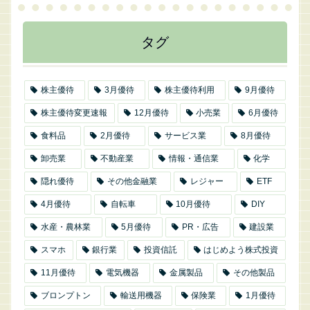
タグ
株主優待
3月優待
株主優待利用
9月優待
株主優待変更速報
12月優待
小売業
6月優待
食料品
2月優待
サービス業
8月優待
卸売業
不動産業
情報・通信業
化学
隠れ優待
その他金融業
レジャー
ETF
4月優待
自転車
10月優待
DIY
水産・農林業
5月優待
PR・広告
建設業
スマホ
銀行業
投資信託
はじめよう株式投資
11月優待
電気機器
金属製品
その他製品
ブロンプトン
輸送用機器
保険業
1月優待