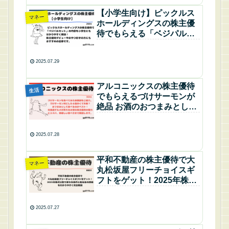
【小学生向け】ピックルス
マネー
ホールディングスの株主優
待でもらえる「ベジパルセ
ット」ってどんなもの？気
になる中身を徹底解説！
2025.07.29
アルコニックスの株主優待
生活
でもらえるづけサーモンが
絶品 お酒のおつまみとして
最高の活用法と美味しさを
徹底解説
2025.07.28
平和不動産の株主優待で大
マネー
丸松坂屋フリーチョイスギ
フトをゲット！2025年株式
分割で変わる条件と配当金
の詳細をわかりやすく完全
2025.07.27
解説