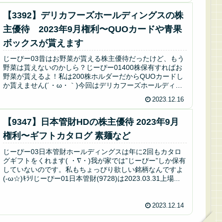
【3392】デリカフーズホールディングスの株
主優待 2023年9月権利〜QUOカードや青果
ボックスが貰えます
じーぴー03昔はお野菜が貰える株主優待だったけど、もう
野菜は貰えないのかしら？じーぴー01400株保有すればお
野菜が貰えるよ！私は200株ホルダーだからQUOカードし
か貰えません(´・ω・｀)今回はデリカフーズホールディン
グス(デリカフーズ...
2023.12.16
【9347】日本管財HDの株主優待 2023年9月
権利〜ギフトカタログ 素麺など
じーぴー03日本管財ホールディングスは年に2回もカタロ
グギフトをくれます( ・∇・)我が家では”じーぴー”しか保有
していないのです。私もちょっぴり欲しい銘柄なんですよ
(-ω☆)ｷﾗﾘじーぴー01日本管財(9728)は2023.03.31上場...
2023.12.14