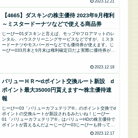
2023.12.21
【4665】ダスキンの株主優待 2023年9月権利
～ミスタードーナツなどで使える商品券
じーぴー01ダスキンと言えば、モップやフロアマットのレ
ンタル、ハウスクリーニングサービスなどですが、ミスタ
ードーナツやモスバーガーなどでも優待券が使えます。じ
ーぴー033月末と9月末は権利確定日だよ実際に優待券が届
くのは毎年6月下旬から7月...
2023.12.19
バリューＨＲ〜dポイント交換ルート新設 d
ポイント最大35000円貰えます〜株主優待速
報
じーぴー03「バリューカフェテリア®」のポイント交換でd
ポイントの交換ルートが新設されるみたいね！じーぴー
01「バリューカフェテリア®」はバリューHDの株主優待で
ポイントが貰えるんだよ〜じーぴー03じーぴーも持ってい
たね！使い勝手が悪いって...
2023.12.17