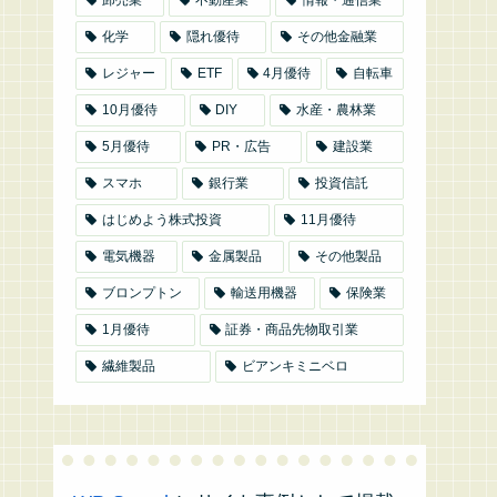
化学
隠れ優待
その他金融業
レジャー
ETF
4月優待
自転車
10月優待
DIY
水産・農林業
5月優待
PR・広告
建設業
スマホ
銀行業
投資信託
はじめよう株式投資
11月優待
電気機器
金属製品
その他製品
ブロンプトン
輸送用機器
保険業
1月優待
証券・商品先物取引業
繊維製品
ビアンキミニベロ