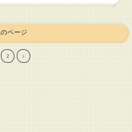
次のページ
次
2
へ