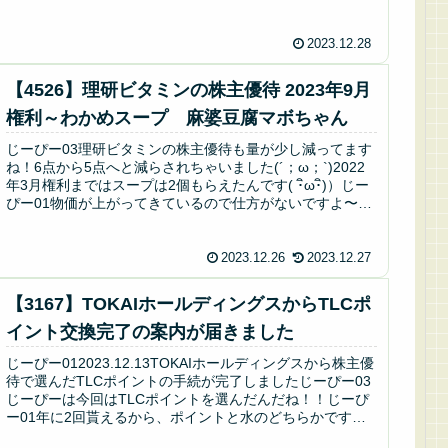
テーってオシャレな料理...
2023.12.28
【4526】理研ビタミンの株主優待 2023年9月
権利～わかめスープ 麻婆豆腐マボちゃん
じーぴー03理研ビタミンの株主優待も量が少し減ってます
ね！6点から5点へと減らされちゃいました(´；ω；`)2022
年3月権利まではスープは2個もらえたんです( ･ิω･ิ)）じー
ぴー01物価が上がってきているので仕方がないですよ〜優
待が廃...
2023.12.26
2023.12.27
【3167】TOKAIホールディングスからTLCポ
イント交換完了の案内が届きました
じーぴー012023.12.13TOKAIホールディングスから株主優
待で選んだTLCポイントの手続が完了しましたじーぴー03
じーぴーは今回はTLCポイントを選んだんだね！！じーぴ
ー01年に2回貰えるから、ポイントと水のどちらかです～
TLCポ...