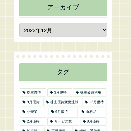
アーカイブ
タグ
株主優待
3月優待
株主優待利用
9月優待
株主優待変更速報
12月優待
小売業
6月優待
食料品
2月優待
サービス業
8月優待
卸売業
不動産業
情報・通信業