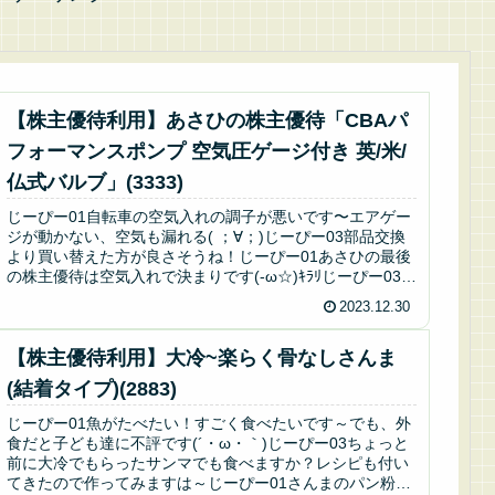
【株主優待利用】あさひの株主優待「CBAパ
フォーマンスポンプ 空気圧ゲージ付き 英/米/
仏式バルブ」(3333)
じーぴー01自転車の空気入れの調子が悪いです〜エアゲー
ジが動かない、空気も漏れる( ；∀；)じーぴー03部品交換
より買い替えた方が良さそうね！じーぴー01あさひの最後
の株主優待は空気入れで決まりです(-ω☆)ｷﾗﾘじーぴー03な
んで黄色なの...
2023.12.30
【株主優待利用】大冷~楽らく骨なしさんま
(結着タイプ)(2883)
じーぴー01魚がたべたい！すごく食べたいです～でも、外
食だと子ども達に不評です(´・ω・｀)じーぴー03ちょっと
前に大冷でもらったサンマでも食べますか？レシピも付い
てきたので作ってみますは～じーぴー01さんまのパン粉ソ