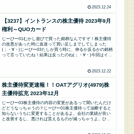
2023.12.24
【3237】イントランスの株主優待 2023年9月
権利～QUOカード
じーぴー01むかし遊びで買った銘柄なんですぞ！株主優待
の改悪があった時に血迷って買い足しまでしてしまった
(；・∀・)じーぴー03たしか買う時に、伸るか反るかの銘柄
って言っていたね！結果は反ったのね(；・∀・)今回はイン
トランスの株主優待につ...
2023.12.22
株主優待変更速報！！OATアグリオ(4979)株
主優待拡充 2023年12月
じーぴー03株主優待の内容の変更があるって聞いたんだけ
どどうなっちゃうの？じーぴー01株主優待って油断すると
知らないうちに変更することがあるよ。会社の業績が良い
と改善するし、悪ければ貰えるものが減っちゃうよ。ひど
い時は廃止になっちゃう事もあ...