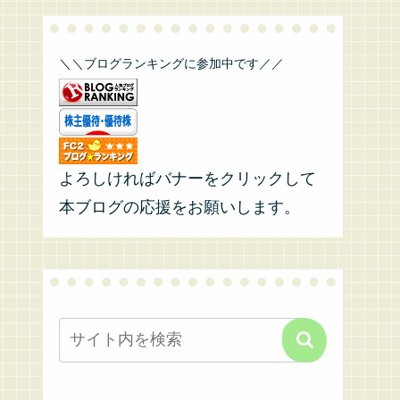
＼＼ブログランキングに参加中です／／
よろしければバナーをクリックして
本ブログの応援をお願いします。