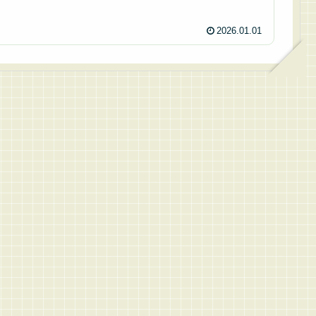
2026.01.01