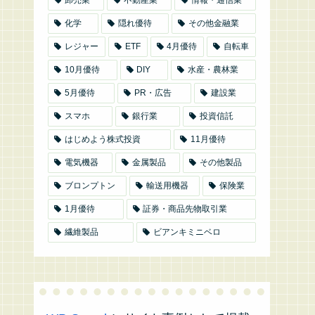
化学
隠れ優待
その他金融業
レジャー
ETF
4月優待
自転車
10月優待
DIY
水産・農林業
5月優待
PR・広告
建設業
スマホ
銀行業
投資信託
はじめよう株式投資
11月優待
電気機器
金属製品
その他製品
ブロンプトン
輸送用機器
保険業
1月優待
証券・商品先物取引業
繊維製品
ビアンキミニベロ