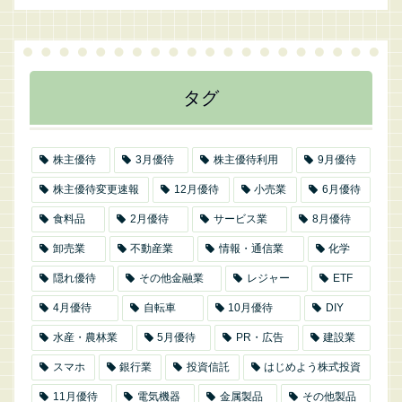
タグ
株主優待
3月優待
株主優待利用
9月優待
株主優待変更速報
12月優待
小売業
6月優待
食料品
2月優待
サービス業
8月優待
卸売業
不動産業
情報・通信業
化学
隠れ優待
その他金融業
レジャー
ETF
4月優待
自転車
10月優待
DIY
水産・農林業
5月優待
PR・広告
建設業
スマホ
銀行業
投資信託
はじめよう株式投資
11月優待
電気機器
金属製品
その他製品