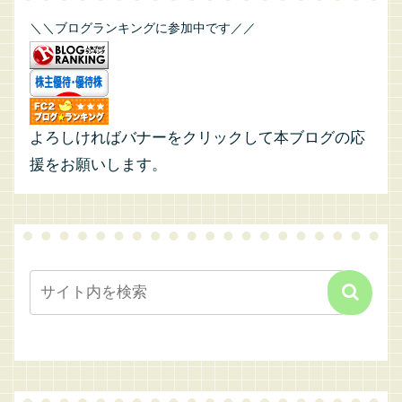
＼＼ブログランキングに参加中です／／
よろしければバナーをクリックして本ブログの応
援をお願いします。