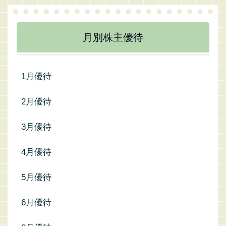
月別株主優待
1月優待
2月優待
3月優待
4月優待
5月優待
6月優待